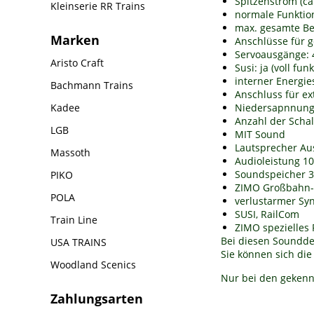
Spitzenstrom (ca.
Kleinserie RR Trains
normale Funktio
max. gesamte Be
Marken
Anschlüsse für 
Servoausgänge:
Aristo Craft
Susi: ja (voll fun
interner Energies
Bachmann Trains
Anschluss für ex
Niedersapnnung F
Kadee
Anzahl der Schal
LGB
MIT Sound
Lautsprecher Aus
Massoth
Audioleistung 1
Soundspeicher 3
PIKO
ZIMO Großbahn-
POLA
verlustarmer Sy
SUSI, RailCom
Train Line
ZIMO spezielles 
Bei diesen Soundde
USA TRAINS
Sie können sich di
Woodland Scenics
Nur bei den gekenn
Zahlungsarten