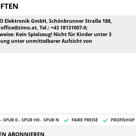
AFTEN
MO Elektronik GmbH, Schönbrunner Straße 188,
,
office@zimo.at
, Tel.: +43 18131007-0;
weise: Kein Spielzeug! Nicht für Kinder unter 3
zung unter unmittelbarer Aufsicht von
- SPUR 0 - SPUR H0 - SPUR N
FAIRE PREISE
PROFISHOP
EN ABONNIEREN