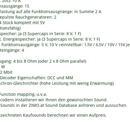
 20s): 10 A
nsausgänge: 15
lastung auf alle Funktionsausgnänge: in Summe 2 A
gepulste Rauchgeneratoren: 2
4
Stück komplett mit 5V
ktionsfähig)
peicher: ja (3 Supercaps in Serie: 8 V, 1 F)
t. Energiespeicher:
ja (3 Supercaps in Serie: 8 V, 1 F)
unktionsausgänge: 5 V, 10 V +einstellbar: 1,5V / 6,5V / 10V / 15V je
teingänge: 4
gang: 4 bis 8 Ohm (oder 2 x 8 Ohm parallel)
0 W
2 Mbit
Decoder Eigenschaften: DCC und MM
nchron-Gleichrichter (hohe Leistung mit wenig Erwärmung)
Function mapping, u.v.a.
codern installieren wir Ihnen den gewünschten Sound.
e Sounds in der ZIMO.at Sound Database anhören und aussuchen.
zeichneten Kaufsounds berechnen wir einen Aufpreis.