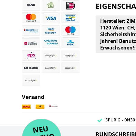
EIGENSCH
Hersteller: ZI
1120 Wien, CH
Sicherheitshin
Jahren! Benut
Erwachsenen!:
Versand
SPUR G - 0N30 
NE
U
N
UEV
NE
RUNDSCHREIB