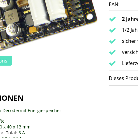
EAN:
2 Jahr
1/2 Ja
sicher
versic
ions
Lieferz
Dieses Produ
IONEN
-Decodermit Energiespeicher
fte
0 x 40 x 13 mm
r: Total:
6 A