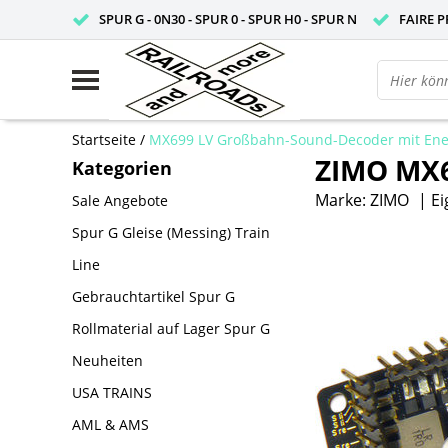
SPUR G - 0N30 - SPUR 0 - SPUR H0 - SPUR N
FAIRE P
Startseite
/
MX699 LV Großbahn-Sound-Decoder mit Ene
ZIMO MX6
Kategorien
Marke:
ZIMO
|
Ei
Sale Angebote
Spur G Gleise (Messing) Train
Line
Gebrauchtartikel Spur G
Rollmaterial auf Lager Spur G
Neuheiten
USA TRAINS
AML & AMS