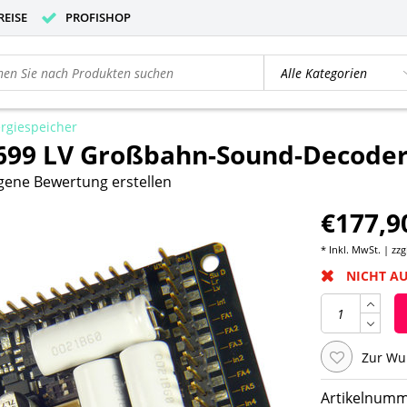
REISE
PROFISHOP
rgiespeicher
99 LV Großbahn-Sound-Decoder 
gene Bewertung erstellen
€177,9
* Inkl. MwSt. | zzg
NICHT A
Zur Wu
Artikelnumm