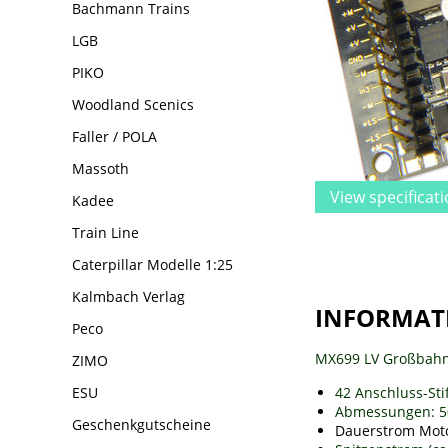
Bachmann Trains
LGB
PIKO
Woodland Scenics
Faller / POLA
Massoth
View specificat
Kadee
Train Line
Caterpillar Modelle 1:25
Kalmbach Verlag
INFORMAT
Peco
MX699 LV Großbahn
ZIMO
42 Anschluss-Sti
ESU
Abmessungen: 5
Geschenkgutscheine
Dauerstrom Moto