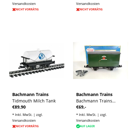
Versandkosten
Versandkosten
NICHT VORRÄTIG
NICHT VORRÄTIG
Bachmann Trains
Bachmann Trains
Tidmouth Milch Tank
Bachmann Trains
€89,90
€69,-
Thomas & Friends
Sodor Fruit & Vegetable
* Inkl. MwSt. | zzgl.
* Inkl. MwSt. | zzgl.
Co. Freight car
Versandkosten
Versandkosten
(Lagerfund)
NICHT VORRÄTIG
AUF LAGER