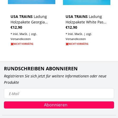
USA TRAINS
Ladung
USA TRAINS
Ladung
Holzpakete Georgia
Holzpakete White Pass
€12,90
€12,90
Pacific für Center Beam
Lumber für Center
Flat Car
Beam Flat Car
* Inkl. MwSt. | zzgl.
* Inkl. MwSt. | zzgl.
Versandkosten
Versandkosten
NICHT VORRÄTIG
NICHT VORRÄTIG
RUNDSCHREIBEN ABONNIEREN
Registrieren Sie sich jetzt für weitere Informationen oder neue
Produkte
Abonnieren