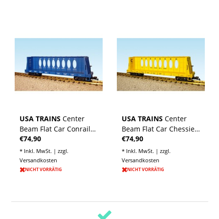
USA TRAINS
Center
USA TRAINS
Center
Beam Flat Car Conrail
Beam Flat Car Chessie
€74,90
€74,90
(ohne Ladung)
(ohne Ladung)
* Inkl. MwSt. | zzgl.
* Inkl. MwSt. | zzgl.
Versandkosten
Versandkosten
NICHT VORRÄTIG
NICHT VORRÄTIG