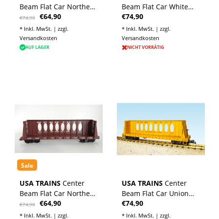
Beam Flat Car Northern
Beam Flat Car White
€64,90
€74,90
Pacific (ohne Ladung)
Pass (ohne Ladung)
€74,90
mit kleineren Mängeln
* Inkl. MwSt. | zzgl.
* Inkl. MwSt. | zzgl.
Versandkosten
Versandkosten
AUF LAGER
NICHT VORRÄTIG
Sale
USA TRAINS
Center
USA TRAINS
Center
Beam Flat Car Northern
Beam Flat Car Union
€64,90
€74,90
Pacific (ohne Ladung)
Pacific (ohne Ladung)
€74,90
mit kleineren Mängeln
* Inkl. MwSt. | zzgl.
* Inkl. MwSt. | zzgl.