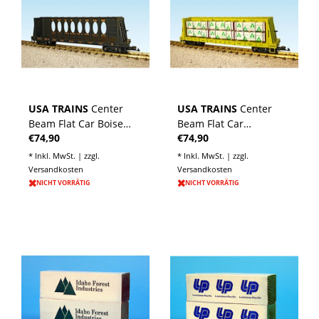
USA TRAINS
Center
USA TRAINS
Center
Beam Flat Car Boise
Beam Flat Car
€74,90
€74,90
Cascade (ohne Ladung)
Weyerhaeuser (ohne
Ladung)
* Inkl. MwSt. | zzgl.
* Inkl. MwSt. | zzgl.
Versandkosten
Versandkosten
NICHT VORRÄTIG
NICHT VORRÄTIG