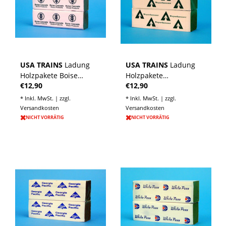
USA TRAINS
Ladung
USA TRAINS
Ladung
Holzpakete Boise
Holzpakete
€12,90
€12,90
Cascade für Center
Weyerhaeuser für
Beam Flat Car
Center Beam Flat Car
* Inkl. MwSt. | zzgl.
* Inkl. MwSt. | zzgl.
Versandkosten
Versandkosten
NICHT VORRÄTIG
NICHT VORRÄTIG