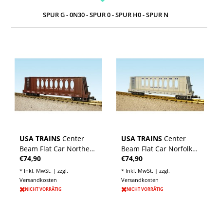
SPUR G - 0N30 - SPUR 0 - SPUR H0 - SPUR N
USA TRAINS
Center
USA TRAINS
Center
Beam Flat Car Northern
Beam Flat Car Norfolk
€74,90
€74,90
Pacific (ohne Ladung)
Southern (ohne
Ladung)
* Inkl. MwSt. | zzgl.
* Inkl. MwSt. | zzgl.
Versandkosten
Versandkosten
NICHT VORRÄTIG
NICHT VORRÄTIG