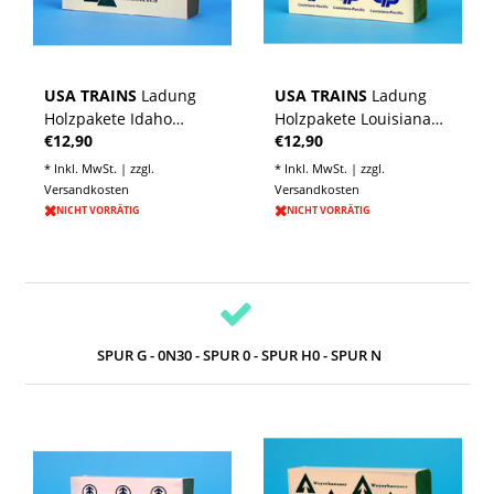
USA TRAINS
Ladung
USA TRAINS
Ladung
Holzpakete Idaho
Holzpakete Louisiana
€12,90
€12,90
Forest für Center Beam
Pacific für Center Beam
Flat Car
Flat Car
* Inkl. MwSt. | zzgl.
* Inkl. MwSt. | zzgl.
Versandkosten
Versandkosten
NICHT VORRÄTIG
NICHT VORRÄTIG
SPUR G - 0N30 - SPUR 0 - SPUR H0 - SPUR N