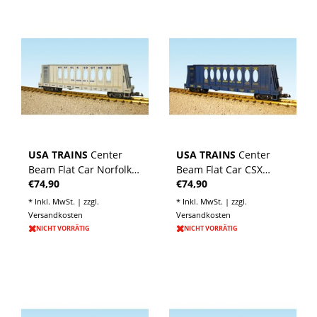
USA TRAINS
Center
USA TRAINS
Center
Beam Flat Car Norfolk
Beam Flat Car CSX
€74,90
€74,90
Southern (ohne
(ohne Ladung)
Ladung)
* Inkl. MwSt. | zzgl.
* Inkl. MwSt. | zzgl.
Versandkosten
Versandkosten
NICHT VORRÄTIG
NICHT VORRÄTIG