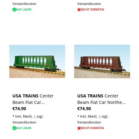
Versandkosten
Versandkosten
AUF LAGER
NICHT VORRÄTIG
USA TRAINS
Center
USA TRAINS
Center
Beam Flat Car
Beam Flat Car Northern
€74,90
€74,90
Burlington Northern
Pacific (ohne Ladung)
(ohne Ladung)
* Inkl. MwSt. | zzgl.
* Inkl. MwSt. | zzgl.
Versandkosten
Versandkosten
AUF LAGER
NICHT VORRÄTIG