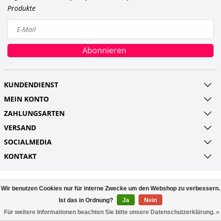
Produkte
Abonnieren
KUNDENDIENST
MEIN KONTO
ZAHLUNGSARTEN
VERSAND
SOCIALMEDIA
KONTAKT
© Copyright 2026 Railroads and more UG
Wir benutzen Cookies nur für interne Zwecke um den Webshop zu verbessern.
(haftungsbeschränkt) Powered by
Lightspeed
All rights reserved by
Ist das in Ordnung?
Ja
InStijl Media
Nein
Für weitere Informationen beachten Sie bitte unsere Datenschutzerklärung. »