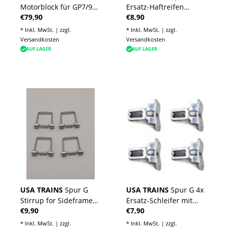
Motorblock für GP7/9
Ersatz-Haftreifen
€79,90
€8,90
GP 30 GP 38-2 F3 A/B
passend GP38-2,GP
30,GP7/9,F3AB
* Inkl. MwSt. | zzgl.
* Inkl. MwSt. | zzgl.
Versandkosten
Versandkosten
AUF LAGER
AUF LAGER
USA TRAINS
Spur G
USA TRAINS
Spur G 4x
Stirrup for Sideframes-
Ersatz-Schleifer mit
€9,90
€7,90
Anbauteile für
Feder
Drehgestellblenden in
* Inkl. MwSt. | zzgl.
* Inkl. MwSt. | zzgl.