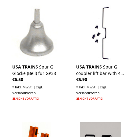
USA TRAINS
Spur G
USA TRAINS
Spur G
Glocke (Bell) für GP38
coupler lift bar with 4
€6,50
€5,90
holders
* Inkl. MwSt. | zzgl.
* Inkl. MwSt. | zzgl.
Versandkosten
Versandkosten
NICHT VORRÄTIG
NICHT VORRÄTIG