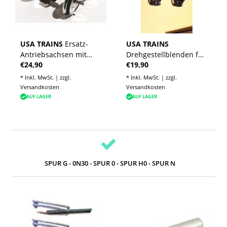
USA TRAINS
Ersatz-
USA TRAINS
Antriebsachsen mit
Drehgestellblenden für
€24,90
€19,90
Haftreifen für GP38-2,
GP38-2, GP 30, GP 7/9,
GP 30, GP 7/9, F3 AB
F3 AB in schwarz
* Inkl. MwSt. | zzgl.
* Inkl. MwSt. | zzgl.
Versandkosten
Versandkosten
AUF LAGER
AUF LAGER
SPUR G - 0N30 - SPUR 0 - SPUR H0 - SPUR N