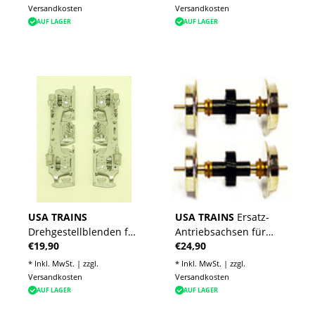
silber
Versandkosten
Versandkosten
AUF LAGER
AUF LAGER
USA TRAINS
USA TRAINS
Ersatz-
Drehgestellblenden für
Antriebsachsen für
€19,90
€24,90
GP38-2, GP 30, GP 7/9,
GP38-2, GP 30, GP 7/9,
F3 AB in Silber
F3 AB
* Inkl. MwSt. | zzgl.
* Inkl. MwSt. | zzgl.
Versandkosten
Versandkosten
AUF LAGER
AUF LAGER