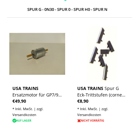
SPUR G - 0N30 - SPUR 0 - SPUR H0 - SPUR N
USA TRAINS
USA TRAINS
Spur G
Ersatzmotor für GP7/9
Eck-Trittstufen (corner
€49,90
€8,90
GP 30 GP 38-2 F3 A/B
step) für GP38
* Inkl. MwSt. | zzgl.
* Inkl. MwSt. | zzgl.
Versandkosten
Versandkosten
AUF LAGER
NICHT VORRÄTIG