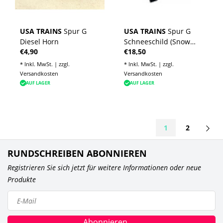
USA TRAINS
Spur G
USA TRAINS
Spur G
Diesel Horn
Schneeschild (Snow
€4,90
€18,50
Plow)
* Inkl. MwSt. | zzgl.
* Inkl. MwSt. | zzgl.
Versandkosten
Versandkosten
AUF LAGER
AUF LAGER
1
2
RUNDSCHREIBEN ABONNIEREN
Registrieren Sie sich jetzt für weitere Informationen oder neue
Produkte
Abonnieren