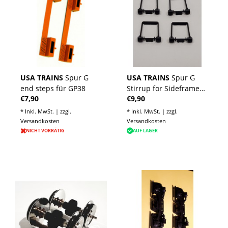
USA TRAINS
Spur G
USA TRAINS
Spur G
end steps für GP38
Stirrup for Sideframes-
€7,90
€9,90
Anbauteile für
Drehgestellblenden in
* Inkl. MwSt. | zzgl.
* Inkl. MwSt. | zzgl.
schwarz
Versandkosten
Versandkosten
NICHT VORRÄTIG
AUF LAGER