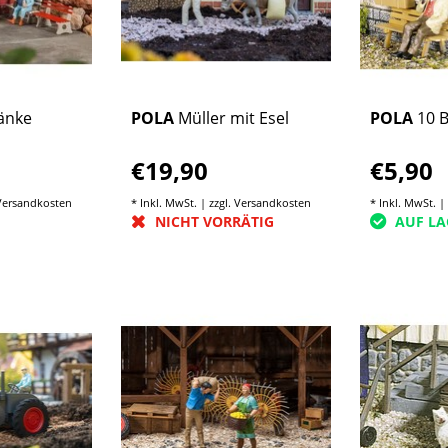
änke
POLA
Müller mit Esel
POLA
10 
€19,90
€5,90
Versandkosten
* Inkl. MwSt. | zzgl.
Versandkosten
* Inkl. MwSt. |
NICHT VORRÄTIG
AUF LA