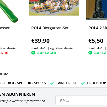
esser
POLA
Biergarten-Set
POLA
2 M
€39,90
€5,50
Versandkosten
* Inkl. MwSt. | zzgl.
Versandkosten
* Inkl. MwSt. |
RÄTIG
AUF LAGER
AUF LA
dukte
- SPUR 0 - SPUR H0 - SPUR N
FAIRE PREISE
PROFISHOP
EN ABONNIEREN
 jetzt für weitere Informationen