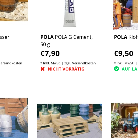
sser
POLA
POLA G Cement,
POLA
Klo
50 g
€7,90
€9,50
Versandkosten
* Inkl. MwSt. | zzgl.
Versandkosten
* Inkl. MwSt. |
NICHT VORRÄTIG
AUF LA