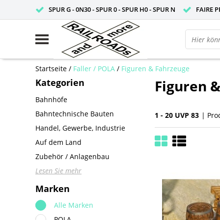
SPUR G - 0N30 - SPUR 0 - SPUR H0 - SPUR N
FAIRE P
Startseite
/
Faller / POLA
/
Figuren & Fahrzeuge
Kategorien
Figuren 
Bahnhöfe
Bahntechnische Bauten
1 - 20 UVP 83
| Pro
Handel, Gewerbe, Industrie
Auf dem Land
Zubehör / Anlagenbau
Lesen Sie mehr
Marken
Alle Marken
POLA