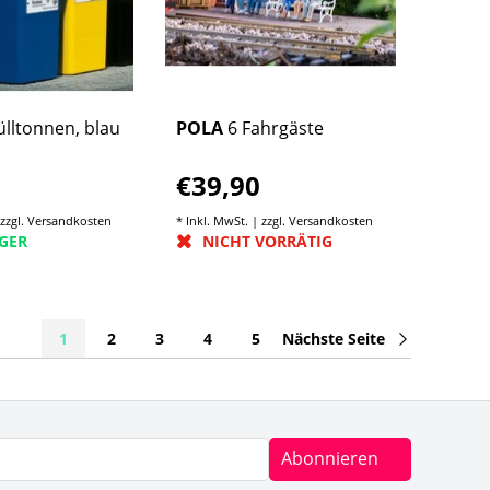
ülltonnen, blau
POLA
6 Fahrgäste
€39,90
 zzgl.
Versandkosten
* Inkl. MwSt. | zzgl.
Versandkosten
GER
NICHT VORRÄTIG
1
2
3
4
5
Nächste Seite
Abonnieren