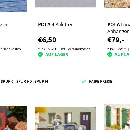
sser
POLA
4 Paletten
POLA
Lanz
Anhänger
€6,50
€79,-
Versandkosten
* Inkl. MwSt. | zzgl.
Versandkosten
* Inkl. MwSt. |
AUF LAGER
AUF LA
- SPUR 0 - SPUR H0 - SPUR N
FAIRE PREISE