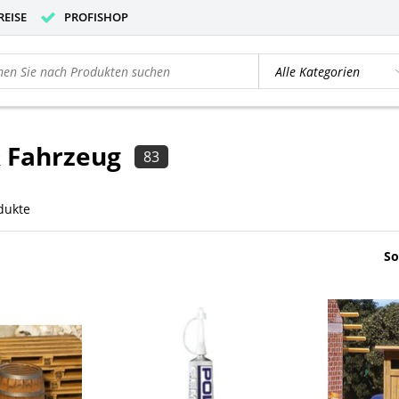
REISE
PROFISHOP
& Fahrzeug
83
dukte
So