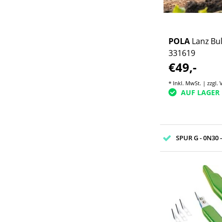
POLA
Lanz Bu
331619
€49,-
* Inkl. MwSt. | zzgl.
AUF LAGER
SPUR G - 0N30 