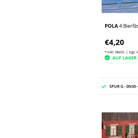
POLA
4 Bierfä
€4,20
* Inkl. MwSt. | zzgl.
AUF LAGER
SPUR G - 0N30 