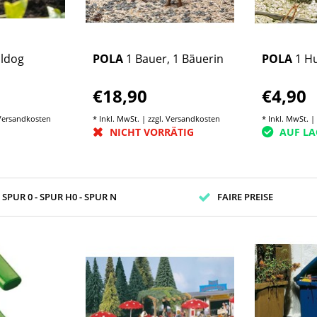
lldog
POLA
1 Bauer, 1 Bäuerin
POLA
1 H
€18,90
€4,90
Versandkosten
* Inkl. MwSt. | zzgl.
Versandkosten
* Inkl. MwSt. |
NICHT VORRÄTIG
AUF LA
- SPUR 0 - SPUR H0 - SPUR N
FAIRE PREISE