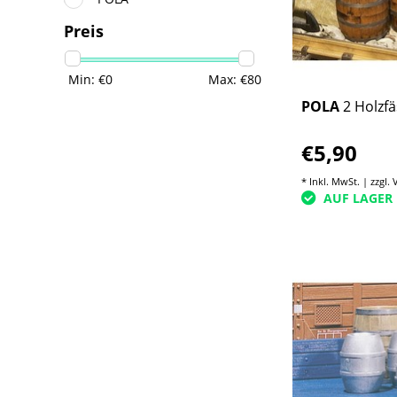
Preis
Min: €
0
Max: €
80
POLA
2 Holzfä
€5,90
* Inkl. MwSt. | zzgl.
AUF LAGER