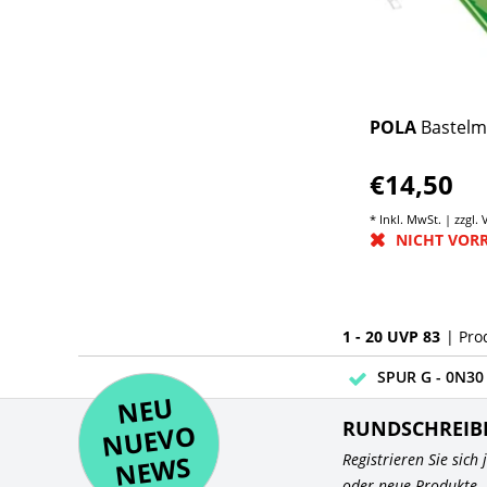
POLA
Bastelm
€14,50
* Inkl. MwSt. | zzgl.
NICHT VOR
1 - 20 UVP 83
| Pro
SPUR G - 0N30 
NE
U
N
UEV
NE
RUNDSCHREIB
O
WS
Registrieren Sie sich
oder neue Produkte