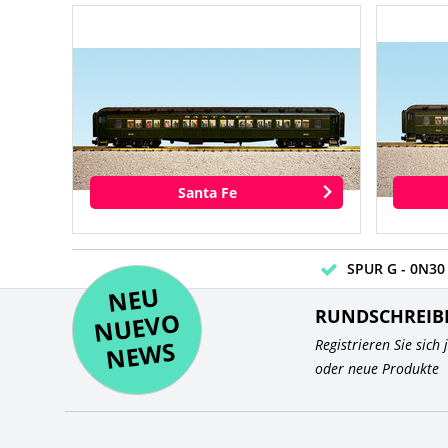
Santa Fe
SPUR G - 0N30 
NE
U
N
UEV
NE
RUNDSCHREIB
O
WS
Registrieren Sie sich
oder neue Produkte