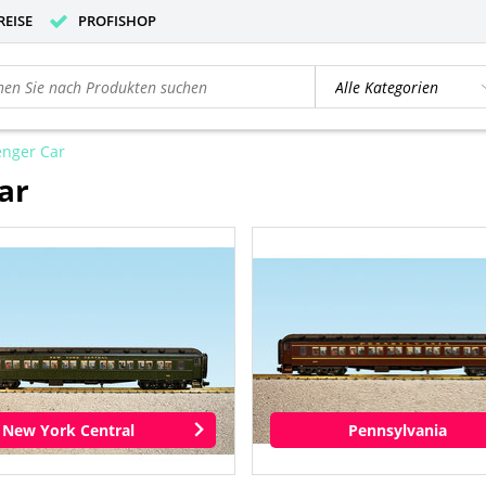
REISE
PROFISHOP
enger Car
ar
New York Central
Pennsylvania