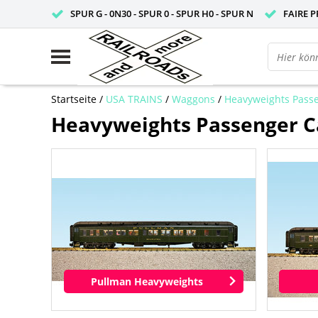
SPUR G - 0N30 - SPUR 0 - SPUR H0 - SPUR N
FAIRE P
Startseite
/
USA TRAINS
/
Waggons
/
Heavyweights Pass
Heavyweights Passenger C
Pullman Heavyweights