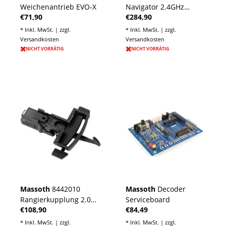
Weichenantrieb EVO-X
Navigator 2.4GHz
€71,90
€284,90
"Black Edition"
* Inkl. MwSt. | zzgl.
* Inkl. MwSt. | zzgl.
Versandkosten
Versandkosten
NICHT VORRÄTIG
NICHT VORRÄTIG
Massoth
8442010
Massoth
Decoder
Rangierkupplung 2.0
Serviceboard
€108,90
€84,49
(2/Pack)
* Inkl. MwSt. | zzgl.
* Inkl. MwSt. | zzgl.