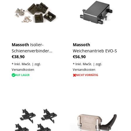
Massoth
Isolier-
Massoth
Schienenverbinder
Weichenantrieb EVO-S
€38,90
€56,90
Spur G, Edelstahl
(20/Pack)
* Inkl. MwSt. | zzgl.
* Inkl. MwSt. | zzgl.
Versandkosten
Versandkosten
AUF LAGER
NICHT VORRÄTIG