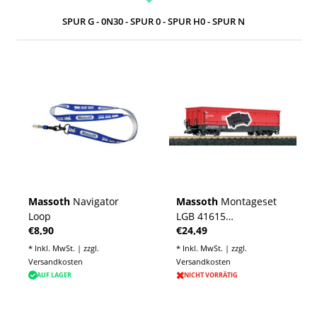
SPUR G - 0N30 - SPUR 0 - SPUR H0 - SPUR N
Massoth
Navigator
Massoth
Montageset
Loop
LGB 41615
€8,90
€24,49
Selbstentladewagen
(1/Pack)
* Inkl. MwSt. | zzgl.
* Inkl. MwSt. | zzgl.
Versandkosten
Versandkosten
AUF LAGER
NICHT VORRÄTIG