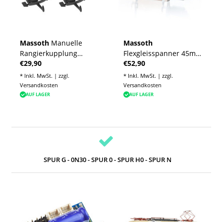
Massoth
Manuelle
Massoth
Rangierkupplung
Flexgleisspanner 45mm
€29,90
€52,90
(4/Pack)
für Spur G | Code 332
* Inkl. MwSt. | zzgl.
* Inkl. MwSt. | zzgl.
Versandkosten
Versandkosten
AUF LAGER
AUF LAGER
SPUR G - 0N30 - SPUR 0 - SPUR H0 - SPUR N