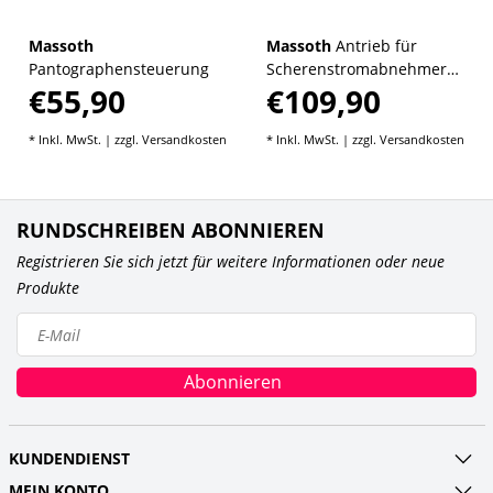
Massoth
Massoth
Antrieb für
Pantographensteuerung
Scherenstromabnehmer
€55,90
€109,90
2.0 (2/Pack)
* Inkl. MwSt. | zzgl.
Versandkosten
* Inkl. MwSt. | zzgl.
Versandkosten
RUNDSCHREIBEN ABONNIEREN
Registrieren Sie sich jetzt für weitere Informationen oder neue
Produkte
Abonnieren
KUNDENDIENST
MEIN KONTO