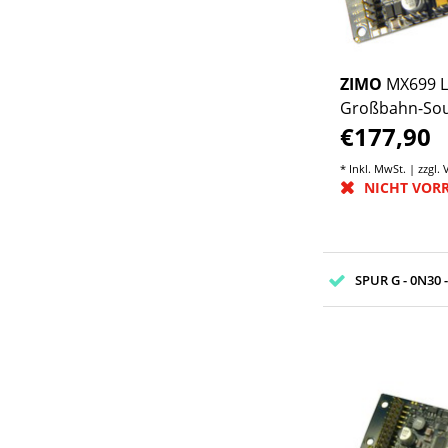
ZIMO
MX699 
Großbahn-So
€177,90
Decoder
* Inkl. MwSt. | zzgl.
NICHT VOR
SPUR G - 0N30 