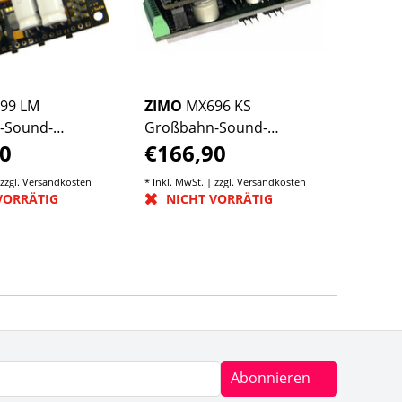
99 LM
ZIMO
MX696 KS
-Sound-
Großbahn-Sound-
0
€166,90
Decoder
 zzgl.
Versandkosten
* Inkl. MwSt. | zzgl.
Versandkosten
VORRÄTIG
NICHT VORRÄTIG
Abonnieren