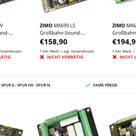
LV
ZIMO
MX699 LS
ZIMO
MX6
und-
Großbahn-Sound-
Großbahn
€158,90
€194,9
Decoder
Decoder
Versandkosten
* Inkl. MwSt. | zzgl.
Versandkosten
* Inkl. MwSt. |
RÄTIG
NICHT VORRÄTIG
NICHT 
- SPUR 0 - SPUR H0 - SPUR N
FAIRE PREISE