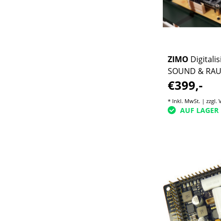
ZIMO
Digitali
SOUND & RAU
€399,-
ZIMO komplet
* Inkl. MwSt. | zzgl.
AUF LAGER