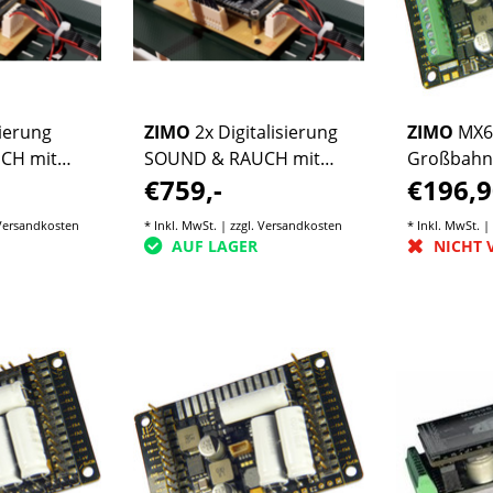
sierung
ZIMO
2x Digitalisierung
ZIMO
MX6
CH mit
SOUND & RAUCH mit
Großbahn
€759,-
€196,9
t
ZIMO komplett
Decoder
Versandkosten
* Inkl. MwSt. | zzgl.
Versandkosten
* Inkl. MwSt. |
AUF LAGER
NICHT 