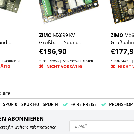
S
ZIMO
MX699 KV
ZIMO
MX6
und-
Großbahn-Sound-
Großbahn
€196,90
€177,9
Decoder
Decoder
Versandkosten
* Inkl. MwSt. | zzgl.
Versandkosten
* Inkl. MwSt. |
RÄTIG
NICHT VORRÄTIG
NICHT 
dukte
- SPUR 0 - SPUR H0 - SPUR N
FAIRE PREISE
PROFISHOP
EN ABONNIEREN
 jetzt für weitere Informationen