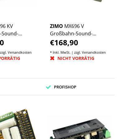
96 KV
ZIMO
MX696 V
-Sound-
Großbahn-Sound-
0
€168,90
Decoder
 zzgl.
Versandkosten
* Inkl. MwSt. | zzgl.
Versandkosten
VORRÄTIG
NICHT VORRÄTIG
PROFISHOP