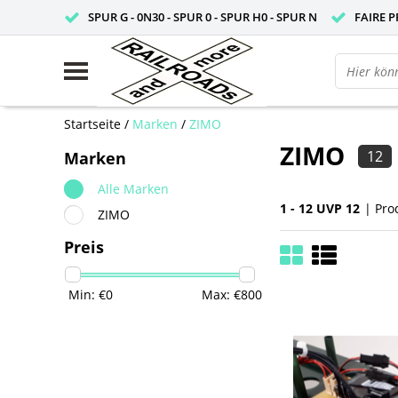
SPUR G - 0N30 - SPUR 0 - SPUR H0 - SPUR N
FAIRE P
Startseite
/
Marken
/
ZIMO
ZIMO
12
Marken
Alle Marken
1 - 12 UVP 12
| Pro
ZIMO
Preis
Min: €
0
Max: €
800