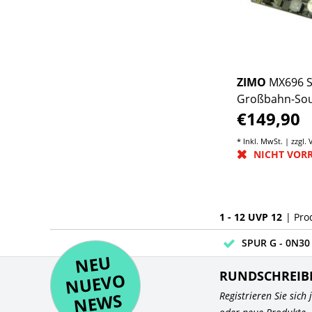
ZIMO
MX696 
Großbahn-So
€149,90
Decoder
* Inkl. MwSt. | zzgl.
NICHT VOR
1 - 12 UVP 12
| Pro
SPUR G - 0N30 
NE
U
N
UEV
NE
RUNDSCHREIB
O
WS
Registrieren Sie sich