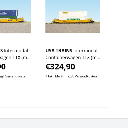
NS
Intermodal
USA TRAINS
Intermodal
USA 
agen TTX (mit
Containerwagen TTX (mit
Conta
90
€324,90
€18
)
Containern)
rotes
Conta
zgl.
Versandkosten
* Inkl. MwSt. | zzgl.
Versandkosten
* Inkl. M