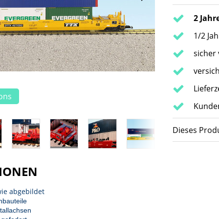
2 Jahr
1/2 Ja
sicher
versic
Liefer
ions
Kunden
Dieses Produ
IONEN
ie abgebildet
nbauteile
tallachsen