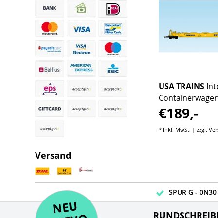
dal
USA TRAINS
Intermodal
USA TRAINS
In
Containerwagen TTX
Containerwagen
€324,90
€189,-
rotes Logo (mit
(ohne Container
Containern)
sten
* Inkl. MwSt. | zzgl.
Versandkosten
* Inkl. MwSt. | zzgl.
Ver
Versand
SPUR G - 0N30 
NE
U
N
UEV
NE
RUNDSCHREIB