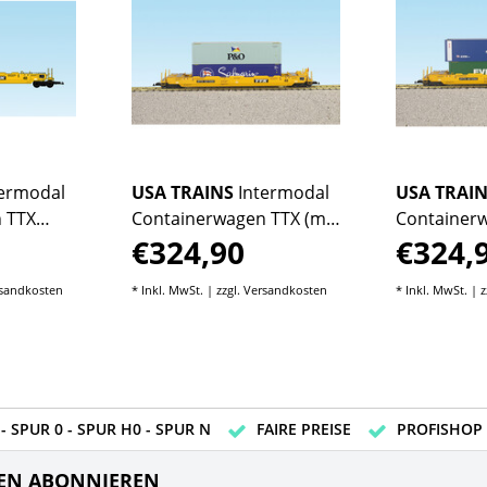
termodal
USA TRAINS
Intermodal
USA TRAI
 TTX
Containerwagen TTX (mit
Containerw
€324,90
€324,
)
Containern)
Containern
sandkosten
* Inkl. MwSt. | zzgl.
Versandkosten
* Inkl. MwSt. | z
- SPUR 0 - SPUR H0 - SPUR N
FAIRE PREISE
PROFISHOP
EN ABONNIEREN