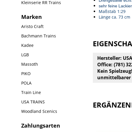
Drehgestelle echt
Kleinserie RR Trains
sehr feine Lackie
Maßstab 1:29
Marken
Länge ca. 73 cm
Aristo Craft
Bachmann Trains
EIGENSCH
Kadee
LGB
Hersteller: US
Massoth
Office: (781) 3
Kein Spielzeug
PIKO
unmittelbarer
POLA
Train Line
USA TRAINS
ERGÄNZEN
Woodland Scenics
Zahlungsarten