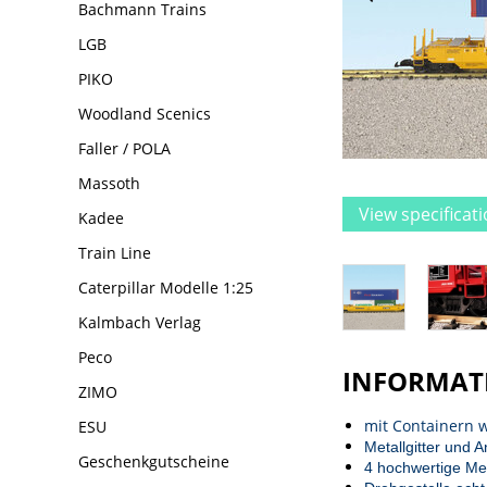
Bachmann Trains
LGB
PIKO
Woodland Scenics
Faller / POLA
Massoth
View specificat
Kadee
Train Line
Caterpillar Modelle 1:25
Kalmbach Verlag
Peco
INFORMAT
ZIMO
mit Containern w
ESU
Metallgitter und A
Geschenkgutscheine
4 hochwertige Me