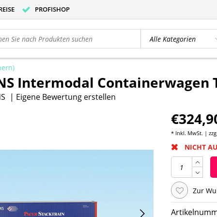
REISE
PROFISHOP
nern)
NS Intermodal Containerwagen T
NS
|
Eigene Bewertung erstellen
€324,9
* Inkl. MwSt. | zzg
NICHT A
Zur Wu
Artikelnumm