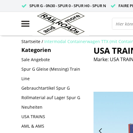
SPUR G - 0N30 - SPUR 0 - SPUR H0 - SPUR N
FAIRE P
Startseite
/
Intermodal Containerwagen TTX (mit Contai
USA TRAI
Kategorien
Marke:
USA TRAI
Sale Angebote
Spur G Gleise (Messing) Train
Line
Gebrauchtartikel Spur G
Rollmaterial auf Lager Spur G
Neuheiten
USA TRAINS
AML & AMS