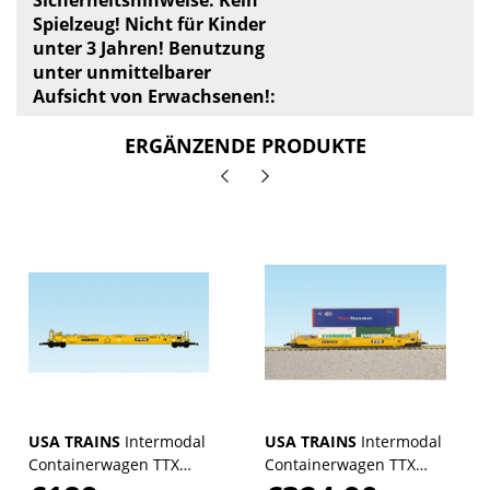
Sicherheitshinweise: Kein
Spielzeug! Nicht für Kinder
unter 3 Jahren! Benutzung
unter unmittelbarer
Aufsicht von Erwachsenen!:
ERGÄNZENDE PRODUKTE
USA TRAINS
Intermodal
USA TRAINS
Intermodal
Containerwagen TTX
Containerwagen TTX
(ohne Container)
(mit Containern)