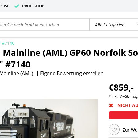
REISE
PROFISHOP
" #7140
 Mainline (AML) GP60 Norfolk S
" #7140
Mainline (AML)
|
Eigene Bewertung erstellen
€859,-
* Inkl. MwSt. | zzg
NICHT A
Zur Wu