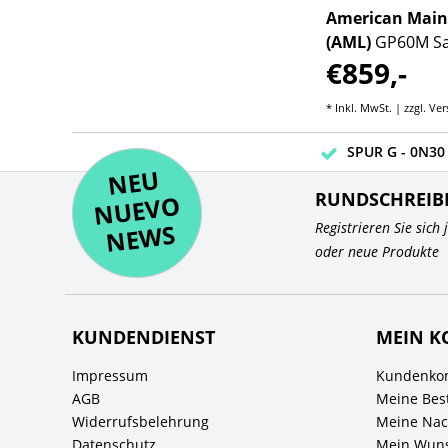
American Mainline
American Main
(AML)
GP59 Norfolk
(AML)
GP60M Sa
€859,-
€859,-
Southern "Southern"
Warbonnet #1
Green/Grey #4613
sten
* Inkl. MwSt. | zzgl.
Versandkosten
* Inkl. MwSt. | zzgl.
Ver
SPUR G - 0N30 
NE
U
N
UEV
NE
RUNDSCHREIB
O
WS
Registrieren Sie sich
oder neue Produkte
KUNDENDIENST
MEIN K
Impressum
Kundenkon
AGB
Meine Bes
Widerrufsbelehrung
Meine Nach
Datenschutz
Mein Wuns