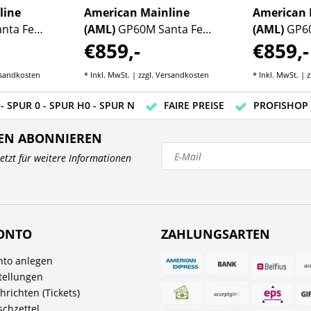
line
American Mainline
American 
nta Fe
(AML)
GP60M Santa Fe
(AML)
GP6
€859,-
€859,-
57
Warbonnet #144
"Heritage"
sandkosten
* Inkl. MwSt. | zzgl.
Versandkosten
* Inkl. MwSt. | z
- SPUR 0 - SPUR H0 - SPUR N
FAIRE PREISE
PROFISHOP
EN ABONNIEREN
 jetzt für weitere Informationen
ONTO
ZAHLUNGSARTEN
to anlegen
tellungen
richten (Tickets)
chzettel