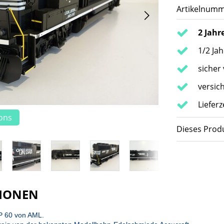
Artikelnumm
2 Jahr
1/2 Ja
sicher
versic
Liefer
ions
Dieses Produ
IONEN
P 60 von AML.