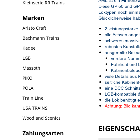
AML ist ein Firmenz
Kleinserie RR Trains
Diese GP 60 und GP 6
Loktypen noch einm
Marken
Glücklicherweise h
Aristo Craft
2 leistungsstarke
alle Achsen anget
Bachmann Trains
schweres massive
robustes Kunstof
Kadee
ausgereifte Bele
LGB
vordere Numme
Fahrlicht und 
Massoth
Kabinenbeleu
viele Details aus
PIKO
seitliche Kabinen
POLA
eine DCC Schnitts
LGB-kompatible 
Train Line
die Lok benötigt
Achtung: Bild ka
USA TRAINS
Woodland Scenics
EIGENSCH
Zahlungsarten