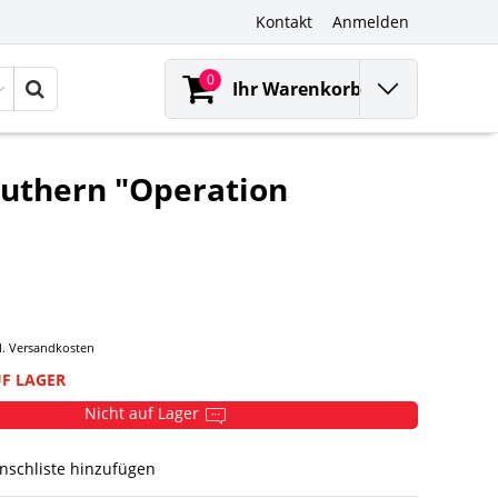
Kontakt
Anmelden
0
Ihr Warenkorb
outhern "Operation
l.
Versandkosten
UF LAGER
Nicht auf Lager
nschliste hinzufügen