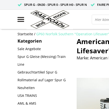
SPUR G - 0N30 - SPUR 0 - SPUR H0 - SPUR N
FAIRE P
Startseite
/
GP60 Norfolk Southern "Operation Lifesaver
American
Kategorien
Lifesaver
Sale Angebote
Spur G Gleise (Messing) Train
Marke:
American 
Line
Gebrauchtartikel Spur G
Rollmaterial auf Lager Spur G
Neuheiten
USA TRAINS
AML & AMS