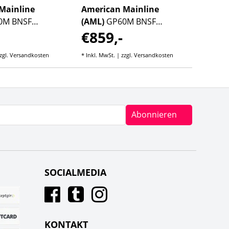
Mainline
American Mainline
Ameri
0M BNSF
(AML)
GP60M BNSF
(AML)
€859,-
€85
 #146
"Heritage" #117
South
Green
zgl.
Versandkosten
* Inkl. MwSt. | zzgl.
Versandkosten
* Inkl. M
Abonnieren
SOCIALMEDIA
KONTAKT