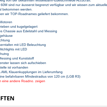
weig von der bekannten Modellbahn-Edelschmiede Accucraft.
0M sind nur äusserst begrenzt verfügbar und wir wissen zum aktuellen 
al bekommen werden.
aben wir TOP-Roadnames geliefert bekommen.
 Motoren
rieben und kugelgelagert
s Chassie aus Edelstahl und Messing
fgehäuse
uchtung
rntafen mit LED Beleuchtung
Ditchlights mit LED
chutng
 Messing und Kunststoff
fenster lassen sich aufschieben
telle ist vorhanden
& AML Klauenkupplungen im Lieferumfang
 eine befahrbaren MIndestradius von 120 cm (LGB R3)
nn eine andere Roadno. zeigen
AFTEN