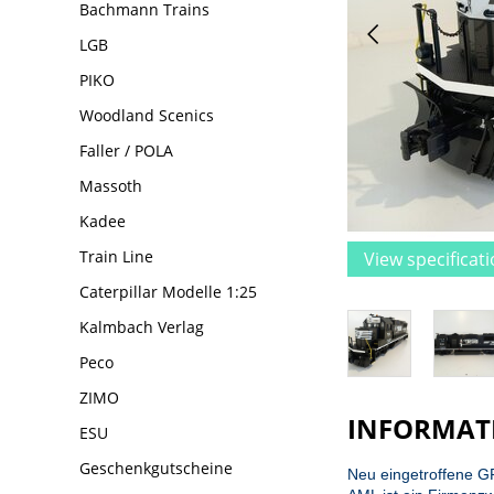
Bachmann Trains
LGB
PIKO
Woodland Scenics
Faller / POLA
Massoth
Kadee
Train Line
View specificat
Caterpillar Modelle 1:25
Kalmbach Verlag
Peco
ZIMO
INFORMAT
ESU
Geschenkgutscheine
Neu eingetroffene G