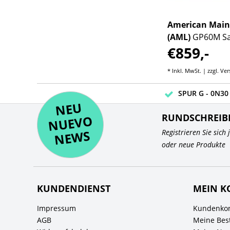
American Mainline
American Main
ific
(AML)
GP60 Norfolk
(AML)
GP60M Sa
€859,-
€859,-
Southern "Operation
Warbonnet #1
Lifesaver" #7140
sten
* Inkl. MwSt. | zzgl.
Versandkosten
* Inkl. MwSt. | zzgl.
Ver
SPUR G - 0N30 
NE
U
N
UEV
NE
RUNDSCHREIB
O
WS
Registrieren Sie sich
oder neue Produkte
KUNDENDIENST
MEIN K
Impressum
Kundenkon
AGB
Meine Bes