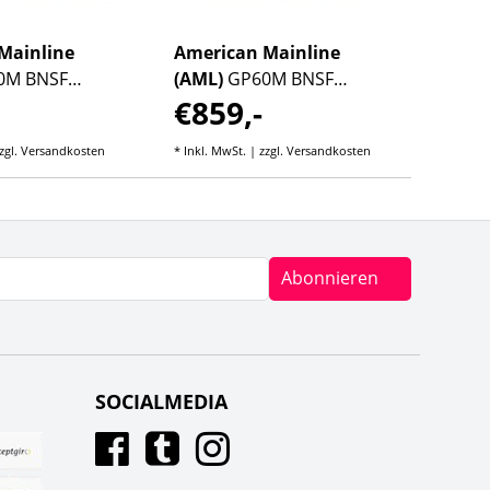
Mainline
American Mainline
Ameri
0M BNSF
(AML)
GP60M BNSF
(AML)
€859,-
€85
 #146
"Heritage" #117
South
Green
zgl.
Versandkosten
* Inkl. MwSt. | zzgl.
Versandkosten
* Inkl. M
Abonnieren
SOCIALMEDIA