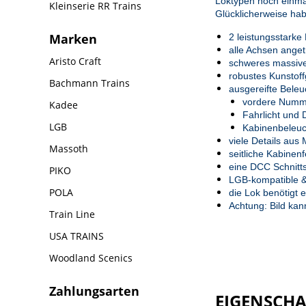
Loktypen noch einm
Kleinserie RR Trains
Glücklicherweise h
Marken
2 leistungsstarke
alle Achsen anget
Aristo Craft
schweres massive
robustes Kunstof
Bachmann Trains
ausgereifte Bele
vordere Numme
Kadee
Fahrlicht und 
LGB
Kabinenbeleu
viele Details aus
Massoth
seitliche Kabinen
eine DCC Schnitts
PIKO
LGB-kompatible 
POLA
die Lok benötigt
Achtung: Bild ka
Train Line
USA TRAINS
Woodland Scenics
Zahlungsarten
EIGENSCH