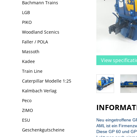
Bachmann Trains
LGB
PIKO
Woodland Scenics
Faller / POLA
Massoth
View specificat
Kadee
Train Line
Caterpillar Modelle 1:25
Kalmbach Verlag
Peco
INFORMAT
ZIMO
ESU
Neu eingetroffene G
AML ist ein Firmenz
Geschenkgutscheine
Diese GP 60 und GP 6