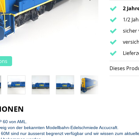
2 Jahr
1/2 Ja
sicher
versic
Liefer
ions
Dieses Produ
IONEN
P 60 von AML.
weig von der bekannten Modellbahn-Edelschmiede Accucraft.
0M sind nur äusserst begrenzt verfügbar und wir wissen zum aktuellen 