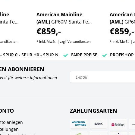
line
American Mainline
American 
nta Fe
(AML)
GP60M Santa Fe
(AML)
GP6
€859,-
€859,-
57
Warbonnet #144
"Heritage"
sandkosten
* Inkl. MwSt. | zzgl.
Versandkosten
* Inkl. MwSt. | z
- SPUR 0 - SPUR H0 - SPUR N
FAIRE PREISE
PROFISHOP
EN ABONNIEREN
 jetzt für weitere Informationen
ONTO
ZAHLUNGSARTEN
to anlegen
tellungen