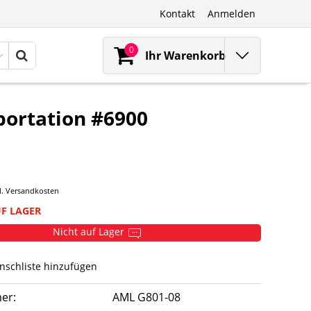
Kontakt
Anmelden
0
Ihr Warenkorb
portation #6900
l.
Versandkosten
UF LAGER
Nicht auf Lager
nschliste hinzufügen
er:
AML G801-08