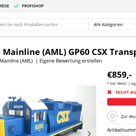
REISE
PROFISHOP
 Mainline (AML) GP60 CSX Trans
Mainline (AML)
|
Eigene Bewertung erstellen
€859,-
* Inkl. MwSt. | zzg
NICHT A
Zur Wu
Artikelnumm