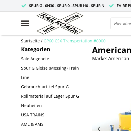
SPUR G - 0N30 - SPUR 0 - SPUR H0 - SPUR N
FAIRE P
Startseite
/
GP60 CSX Transportation #6900
American
Kategorien
Marke:
American 
Sale Angebote
Spur G Gleise (Messing) Train
Line
Gebrauchtartikel Spur G
Rollmaterial auf Lager Spur G
Neuheiten
USA TRAINS
AML & AMS