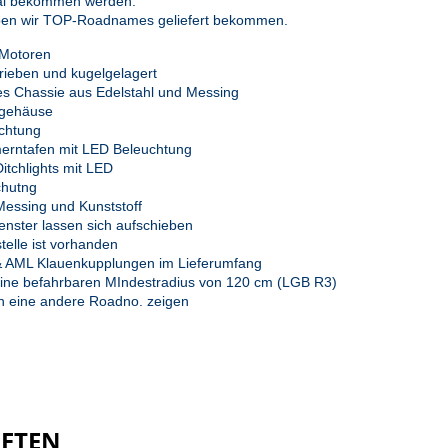
al bekommen werden.
aben wir TOP-Roadnames geliefert bekommen.
 Motoren
rieben und kugelgelagert
s Chassie aus Edelstahl und Messing
fgehäuse
uchtung
rntafen mit LED Beleuchtung
Ditchlights mit LED
chutng
 Messing und Kunststoff
fenster lassen sich aufschieben
telle ist vorhanden
& AML Klauenkupplungen im Lieferumfang
 eine befahrbaren MIndestradius von 120 cm (LGB R3)
nn eine andere Roadno. zeigen
AFTEN