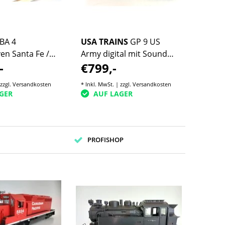
BA 4
USA TRAINS
GP 9 US
n Santa Fe /
Army digital mit Sound
-
€799,-
DCC-Sound
(anschauen)
 zzgl.
Versandkosten
* Inkl. MwSt. | zzgl.
Versandkosten
GER
AUF LAGER
PROFISHOP