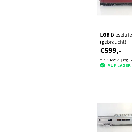
LGB
Dieseltri
(gebraucht)
€599,-
* Inkl. MwSt. | zzgl.
AUF LAGER