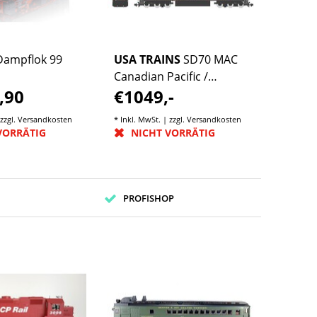
Dampflok 99
USA TRAINS
SD70 MAC
Canadian Pacific /
,90
€1049,-
Kansas City Southern
Exklusivmodell (geringe
 zzgl.
Versandkosten
* Inkl. MwSt. | zzgl.
Versandkosten
Auflage)
VORRÄTIG
NICHT VORRÄTIG
PROFISHOP