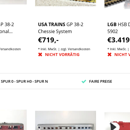
P 38-2
USA TRAINS
GP 38-2
LGB
HSB 
onal
Chessie System
5902
€719,-
€3.419
 (geringe
Versandkosten
* Inkl. MwSt. | zzgl.
Versandkosten
* Inkl. MwSt. |
NICHT VORRÄTIG
NICHT 
- SPUR 0 - SPUR H0 - SPUR N
FAIRE PREISE