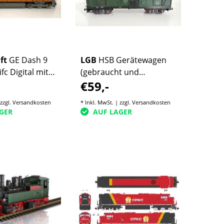
ft
GE Dash 9
LGB
HSB Gerätewagen
fc Digital mit
(gebraucht und
€59,-
aucht)
umgebaut)
 zzgl.
Versandkosten
* Inkl. MwSt. | zzgl.
Versandkosten
GER
AUF LAGER