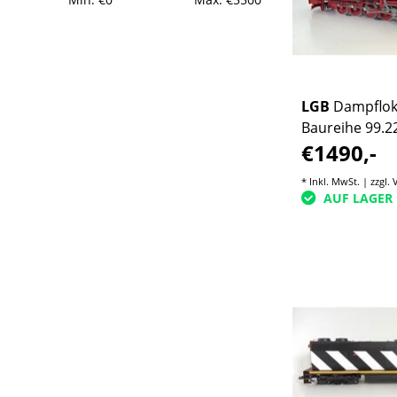
LGB
Dampflok
Baureihe 99.2
€1490,-
Harzbulle (seh
Zustand)
* Inkl. MwSt. | zzgl.
AUF LAGER