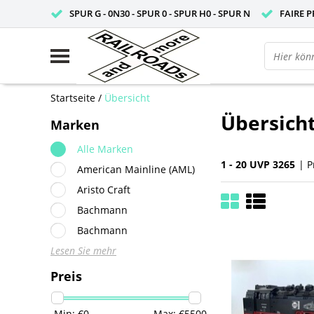
SPUR G - 0N30 - SPUR 0 - SPUR H0 - SPUR N
FAIRE P
Startseite
/
Übersicht
Übersich
Marken
Alle Marken
1 - 20 UVP 3265
| P
American Mainline (AML)
Aristo Craft
Bachmann
Bachmann
Lesen Sie mehr
Preis
Min: €
0
Max: €
5500