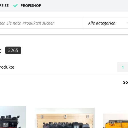
REISE
PROFISHOP
t
3265
rodukte
1
So