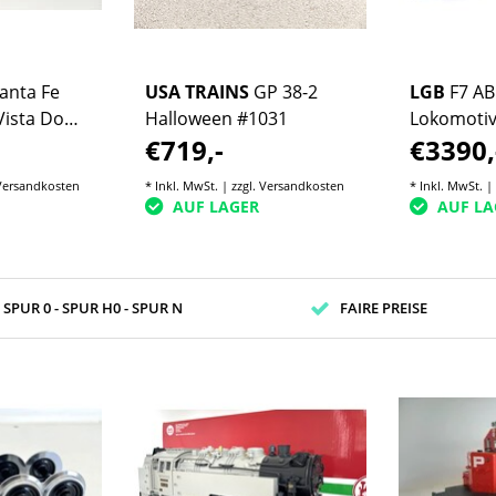
anta Fe
USA TRAINS
GP 38-2
LGB
F7 AB
 Vista Dome
Halloween #1031
Lokomotive
€719,-
€3390,
)
Massoth 
Versandkosten
* Inkl. MwSt. | zzgl.
Versandkosten
* Inkl. MwSt. |
AUF LAGER
AUF LA
- SPUR 0 - SPUR H0 - SPUR N
FAIRE PREISE