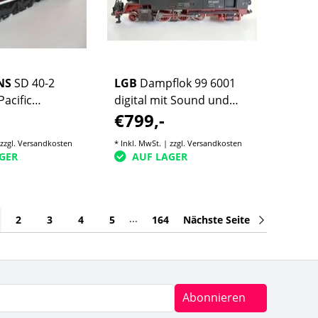
NS
SD 40-2
LGB
Dampflok 99 6001
acific
digital mit Sound und
€799,-
dell (geringe
Rauch gealtert
 zzgl.
Versandkosten
* Inkl. MwSt. | zzgl.
Versandkosten
GER
AUF LAGER
...
2
3
4
5
164
Nächste Seite
Abonnieren