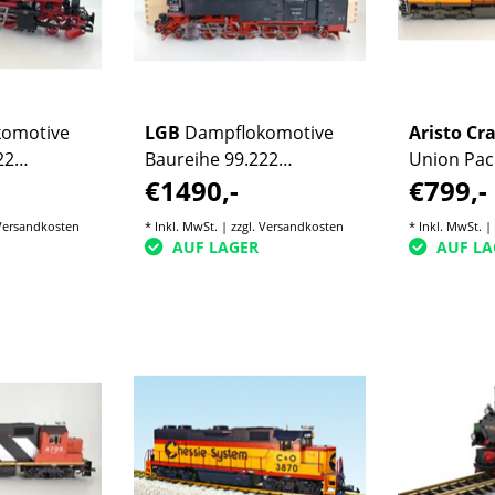
omotive
LGB
Dampflokomotive
Aristo Cra
22
Baureihe 99.222
Union Paci
€1490,-
€799,-
r guter
Harzbulle limitiert
ESU (gebr
Auflage (guter Zustand)
Versandkosten
* Inkl. MwSt. | zzgl.
Versandkosten
* Inkl. MwSt. |
AUF LAGER
AUF LA