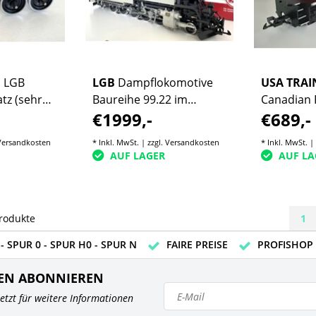
G LGB
LGB
Dampflokomotive
USA TRAI
tz (sehr
Baureihe 99.22 im
Canadian P
€1999,-
€689,-
) 67419
Fotoanstrich Top
Exklusivmo
Zustand
Auflage)
Versandkosten
* Inkl. MwSt. | zzgl.
Versandkosten
* Inkl. MwSt. |
AUF LAGER
AUF LA
rodukte
1
- SPUR 0 - SPUR H0 - SPUR N
FAIRE PREISE
PROFISHOP
EN ABONNIEREN
 jetzt für weitere Informationen