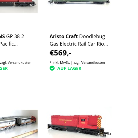
NS
GP 38-2
Aristo Craft
Doodlebug
acific
Gas Electric Rail Car Rio
€569,-
dell (geringe
Grande (sehr guter
Zustand)
 zzgl.
Versandkosten
* Inkl. MwSt. | zzgl.
Versandkosten
GER
AUF LAGER