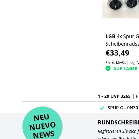
LGB
4x Spur 
Scheibenradsa
€33,49
guter Zustand
* Inkl. MwSt. | zzgl.
AUF LAGER
1 - 20 UVP 3265
| P
SPUR G - 0N30 
NE
U
N
UEV
NE
RUNDSCHREIB
O
WS
Registrieren Sie sich
oder neue Produkte