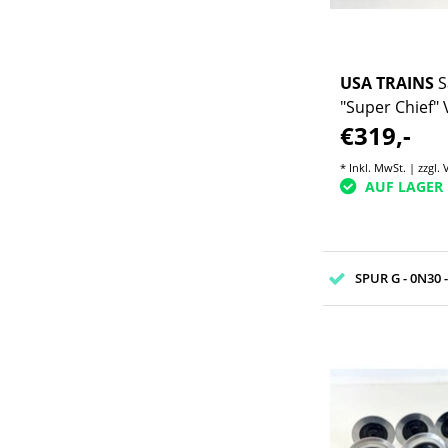
USA TRAINS
S
"Super Chief"
€319,-
#1 (gebraucht
* Inkl. MwSt. | zzgl.
AUF LAGER
SPUR G - 0N30 