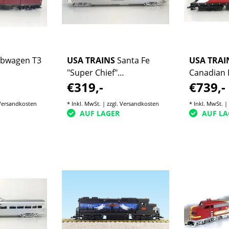
ebwagen T3
USA TRAINS
Santa Fe
USA TRAI
"Super Chief"
Canadian P
€319,-
€739,-
Observation Car
Exklusivmo
(gebraucht)
Auflage)
Versandkosten
* Inkl. MwSt. | zzgl.
Versandkosten
* Inkl. MwSt. |
AUF LAGER
AUF LA