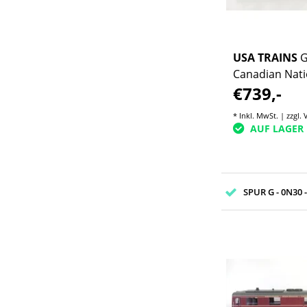
USA TRAINS
G
Canadian Nati
€739,-
Exklusivmodell
Auflage)
* Inkl. MwSt. | zzgl.
AUF LAGER
SPUR G - 0N30 