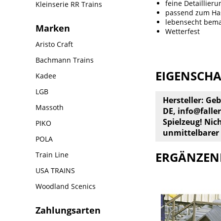
feine Detaillieru
Kleinserie RR Trains
passend zum Has
lebensecht bema
Marken
Wetterfest
Aristo Craft
Bachmann Trains
EIGENSCH
Kadee
LGB
Hersteller: Ge
Massoth
DE,
info@faller
Spielzeug! Nic
PIKO
unmittelbarer
POLA
ERGÄNZEN
Train Line
USA TRAINS
Woodland Scenics
Zahlungsarten