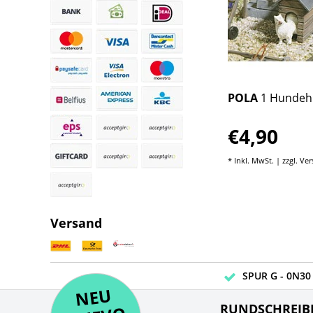
r
POLA
2 Hasenställe
POLA
1 Hundeh
€15,99
€4,90
sten
* Inkl. MwSt. | zzgl.
Versandkosten
* Inkl. MwSt. | zzgl.
Ver
Versand
SPUR G - 0N30 
NE
U
N
UEV
NE
RUNDSCHREIB