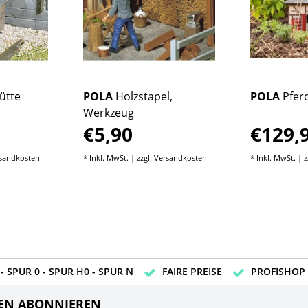
ütte
POLA
Holzstapel,
POLA
Pferd
Werkzeug
€5,90
€129,
sandkosten
* Inkl. MwSt. | zzgl.
Versandkosten
* Inkl. MwSt. | z
- SPUR 0 - SPUR H0 - SPUR N
FAIRE PREISE
PROFISHOP
EN ABONNIEREN