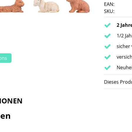
EAN:
SKU:
2 Jahr
1/2 Ja
sicher
versic
ions
Neuhei
Dieses Produ
IONEN
sen