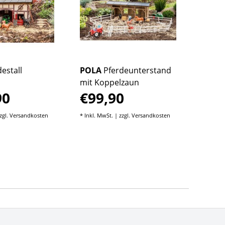
estall
POLA
Pferdeunterstand
POLA
mit Koppelzaun
Forst
90
€99,90
€17
zgl.
Versandkosten
* Inkl. MwSt. | zzgl.
Versandkosten
* Inkl. M