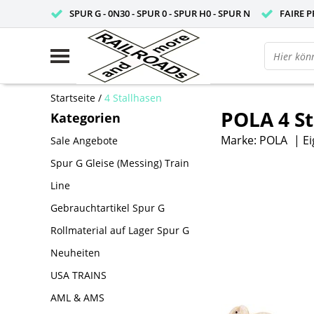
SPUR G - 0N30 - SPUR 0 - SPUR H0 - SPUR N
FAIRE P
Startseite
/
4 Stallhasen
POLA 4 St
Kategorien
Marke:
POLA
|
Ei
Sale Angebote
Spur G Gleise (Messing) Train
Line
Gebrauchtartikel Spur G
Rollmaterial auf Lager Spur G
Neuheiten
USA TRAINS
AML & AMS