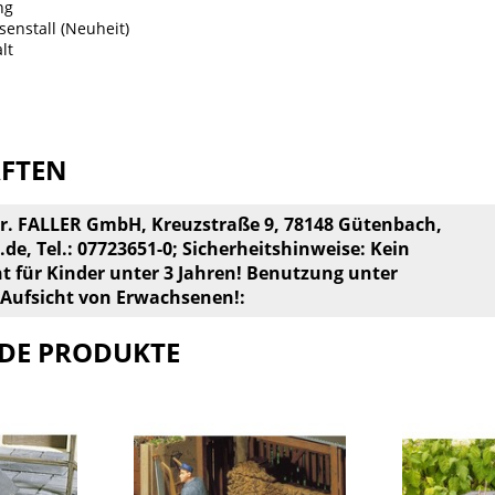
ng
enstall (Neuheit)
lt
AFTEN
br. FALLER GmbH, Kreuzstraße 9, 78148 Gütenbach,
.de
, Tel.: 07723651-0; Sicherheitshinweise: Kein
ht für Kinder unter 3 Jahren! Benutzung unter
 Aufsicht von Erwachsenen!:
DE PRODUKTE