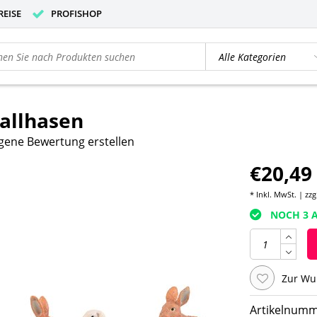
REISE
PROFISHOP
allhasen
gene Bewertung erstellen
€20,49
* Inkl. MwSt. | zzg
NOCH 3 A
Zur Wu
Artikelnumm