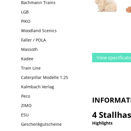
Bachmann Trains
LGB
PIKO
Woodland Scenics
Faller / POLA
Massoth
View specificat
Kadee
Train Line
Caterpillar Modelle 1:25
Kalmbach Verlag
Peco
INFORMAT
ZIMO
4 Stallha
ESU
Highlights
Geschenkgutscheine