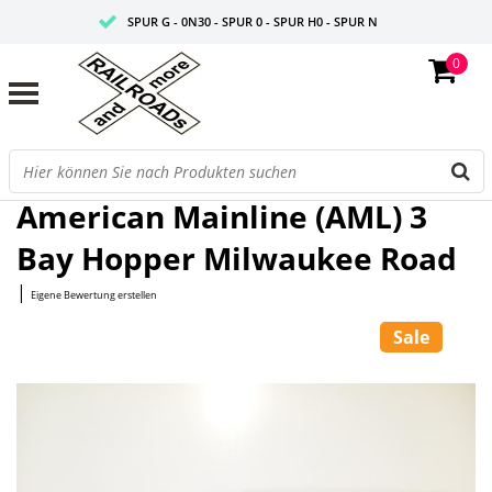
SPUR G - 0N30 - SPUR 0 - SPUR H0 - SPUR N
0
FAIRE PREISE
PROFISHOP
Startseite
/
3 Bay Hopper Milwaukee Road
American Mainline (AML) 3
Bay Hopper Milwaukee Road
|
Eigene Bewertung erstellen
Sale