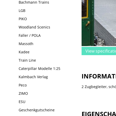
Bachmann Trains
LGB
PIKO
Woodland Scenics
Faller / POLA
Massoth
View specificat
Kadee
Train Line
Caterpillar Modelle 1:25
INFORMAT
Kalmbach Verlag
Peco
2 Zugbegleiter, sc
ZIMO
ESU
Geschenkgutscheine
EIGENSCH