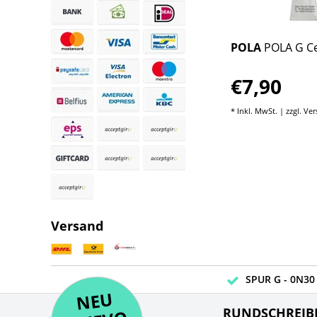
POLA
POLA G Ce
€7,90
* Inkl. MwSt. | zzgl.
Ver
Versand
SPUR G - 0N30 
NE
U
N
UEV
NE
RUNDSCHREIB