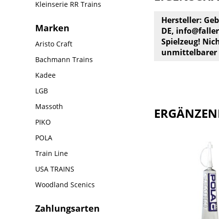
Kleinserie RR Trains
Hersteller: Ge
Marken
DE,
info@faller
Spielzeug! Nic
Aristo Craft
unmittelbarer
Bachmann Trains
Kadee
LGB
Massoth
ERGÄNZEN
PIKO
POLA
Train Line
USA TRAINS
Woodland Scenics
Zahlungsarten