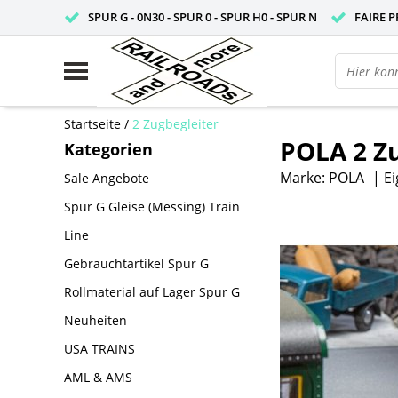
SPUR G - 0N30 - SPUR 0 - SPUR H0 - SPUR N
FAIRE P
Startseite
/
2 Zugbegleiter
POLA 2 Z
Kategorien
Marke:
POLA
|
Ei
Sale Angebote
Spur G Gleise (Messing) Train
Line
Gebrauchtartikel Spur G
Rollmaterial auf Lager Spur G
Neuheiten
USA TRAINS
AML & AMS