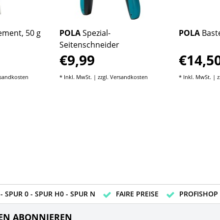
ment, 50 g
POLA
Spezial-
POLA
Bast
Seitenschneider
€9,99
€14,5
sandkosten
* Inkl. MwSt. | zzgl.
Versandkosten
* Inkl. MwSt. | z
- SPUR 0 - SPUR H0 - SPUR N
FAIRE PREISE
PROFISHOP
EN ABONNIEREN