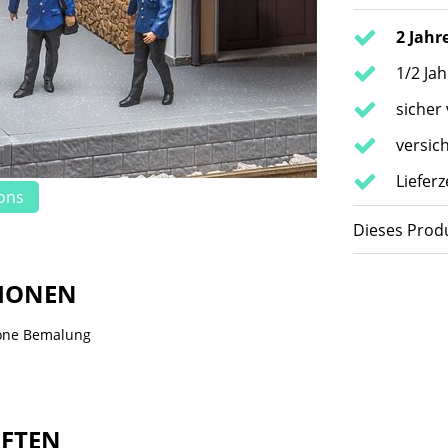
2 Jahr
1/2 Ja
sicher
versic
Lieferz
ions
Dieses Produ
IONEN
höne Bemalung
AFTEN