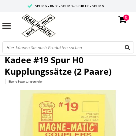
SPUR G - 0N30 - SPUR 0 - SPUR H0 - SPUR N
0
FAIRE PREISE
PROFISHOP
Startseite
/
#19 Spur H0 Kupplungssätze (2 Paare)
Kadee #19 Spur H0
Kupplungssätze (2 Paare)
|
Eigene Bewertung erstellen