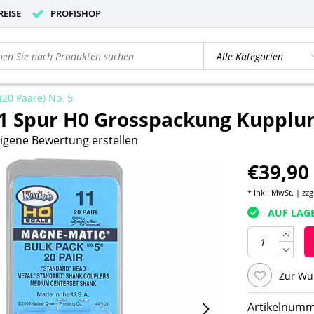
REISE
PROFISHOP
20 Paare) No. 5
 Spur H0 Grosspackung Kupplung
igene Bewertung erstellen
€39,90
* Inkl. MwSt. | zzg
AUF LAG
Zur Wu
Artikelnumm