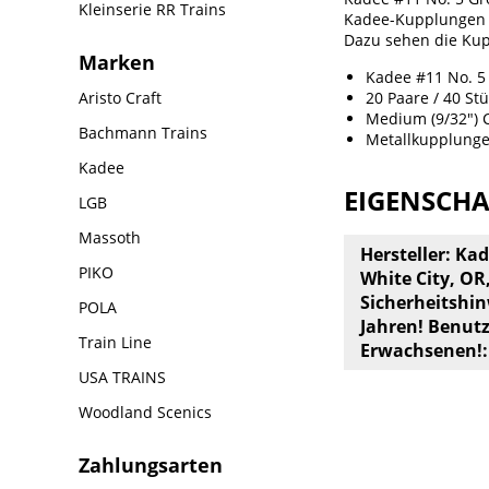
Kleinserie RR Trains
Kadee-Kupplungen 
Dazu sehen die Kup
Marken
Kadee #11 No. 5
Aristo Craft
20 Paare / 40 St
Medium (9/32") 
Bachmann Trains
Metallkupplung
Kadee
EIGENSCH
LGB
Massoth
Hersteller: Ka
PIKO
White City, OR
Sicherheitshin
POLA
Jahren! Benut
Train Line
Erwachsenen!:
USA TRAINS
Woodland Scenics
Zahlungsarten