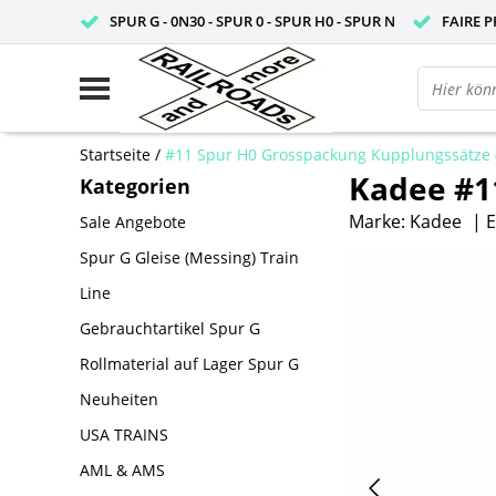
SPUR G - 0N30 - SPUR 0 - SPUR H0 - SPUR N
FAIRE P
Startseite
/
#11 Spur H0 Grosspackung Kupplungssätze (
Kadee #11
Kategorien
Marke:
Kadee
|
E
Sale Angebote
Spur G Gleise (Messing) Train
Line
Gebrauchtartikel Spur G
Rollmaterial auf Lager Spur G
Neuheiten
USA TRAINS
AML & AMS