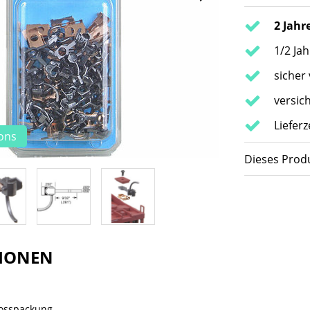
2 Jahr
1/2 Ja
sicher
versic
Lieferz
ions
Dieses Produ
IONEN
rosspackung