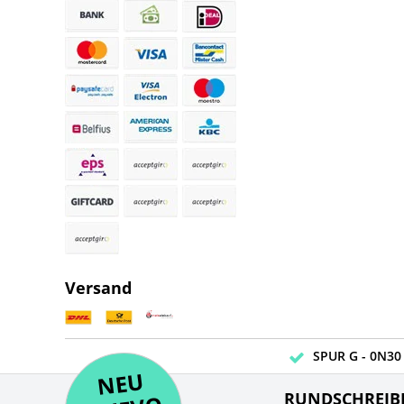
Versand
SPUR G - 0N30 
NE
U
N
UEV
NE
RUNDSCHREIB