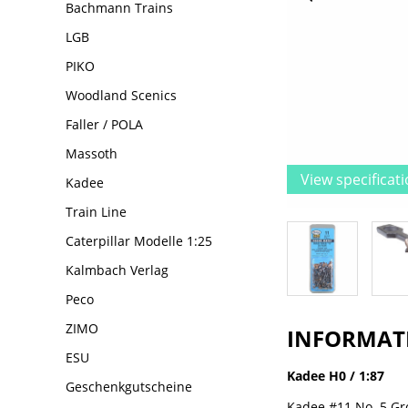
Bachmann Trains
LGB
PIKO
Woodland Scenics
Faller / POLA
Massoth
View specificat
Kadee
Train Line
Caterpillar Modelle 1:25
Kalmbach Verlag
Peco
ZIMO
INFORMAT
ESU
Kadee H0 / 1:87
Geschenkgutscheine
Kadee #11 No. 5 G