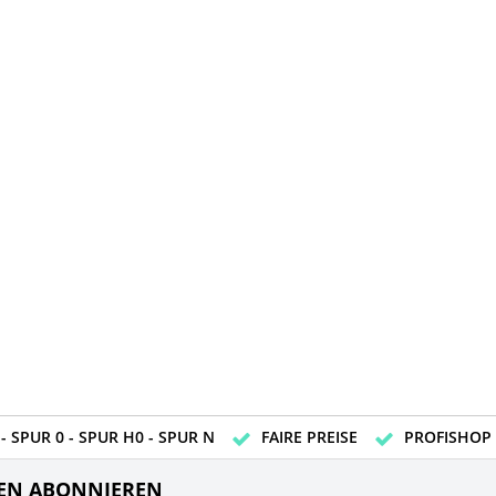
- SPUR 0 - SPUR H0 - SPUR N
FAIRE PREISE
PROFISHOP
EN ABONNIEREN