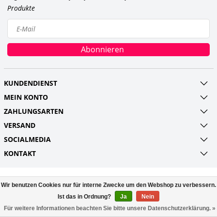
Produkte
Abonnieren
KUNDENDIENST
MEIN KONTO
ZAHLUNGSARTEN
VERSAND
SOCIALMEDIA
KONTAKT
© Copyright 2026 Railroads and more UG
Wir benutzen Cookies nur für interne Zwecke um den Webshop zu verbessern.
(haftungsbeschränkt) Powered by
Lightspeed
All rights reserved by
Ist das in Ordnung?
Ja
InStijl Media
Nein
Für weitere Informationen beachten Sie bitte unsere Datenschutzerklärung. »