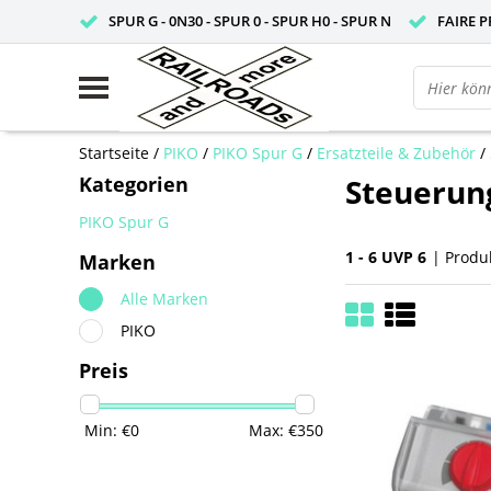
SPUR G - 0N30 - SPUR 0 - SPUR H0 - SPUR N
FAIRE P
Startseite
/
PIKO
/
PIKO Spur G
/
Ersatzteile & Zubehör
/
Kategorien
Steuerun
PIKO Spur G
1 - 6 UVP 6
| Produ
Marken
Alle Marken
PIKO
Preis
Min: €
0
Max: €
350