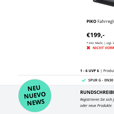
PIKO
Fahrregl
€199,-
* Inkl. MwSt. | zzgl.
NICHT VOR
1 - 6 UVP 6
| Produ
SPUR G - 0N30 
NE
U
N
UEV
NE
RUNDSCHREIB
O
WS
Registrieren Sie sich
oder neue Produkte