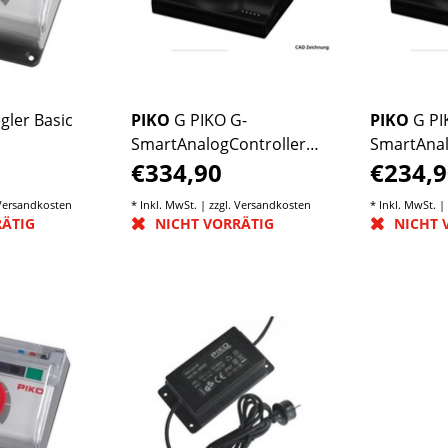
gler Basic
PIKO
G PIKO G-
PIKO
G PI
SmartAnalogControllerwlan
SmartAnal
€334,90
€234,9
to Go 0-20V/5A
0-20V/5A
Versandkosten
* Inkl. MwSt. | zzgl.
Versandkosten
* Inkl. MwSt. |
RÄTIG
NICHT VORRÄTIG
NICHT 