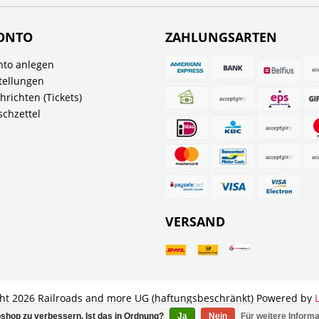
ONTO
ZAHLUNGSARTEN
to anlegen
tellungen
richten (Tickets)
chzettel
VERSAND
ht 2026 Railroads and more UG (haftungsbeschränkt) Powered by
All rights reserved by
InStijl Media
shop zu verbessern. Ist das in Ordnung?
Ja
Nein
Für weitere Inform