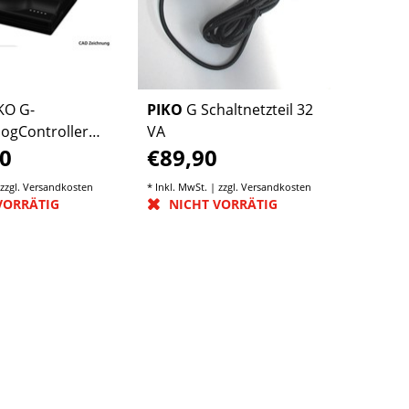
KO G-
PIKO
G Schaltnetzteil 32
ogControllerwlan
VA
0
€89,90
 zzgl.
Versandkosten
* Inkl. MwSt. | zzgl.
Versandkosten
VORRÄTIG
NICHT VORRÄTIG