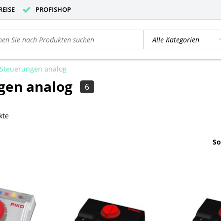
REISE
PROFISHOP
Steuerungen analog
gen analog
6
kte
So