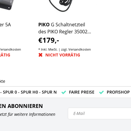
er 5A
PIKO
G Schaltnetzteil
des PIKO Regler 35002
€179,-
100VA
Versandkosten
* Inkl. MwSt. | zzgl.
Versandkosten
RÄTIG
NICHT VORRÄTIG
kte
- SPUR 0 - SPUR H0 - SPUR N
FAIRE PREISE
PROFISHOP
EN ABONNIEREN
 jetzt für weitere Informationen