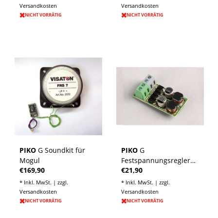
Versandkosten
Versandkosten
NICHT VORRÄTIG
NICHT VORRÄTIG
PIKO
G Soundkit für
PIKO
G
Mogul
Festspannungsregler
€169,90
€21,90
für Dampfgenerator 5V
* Inkl. MwSt. | zzgl.
* Inkl. MwSt. | zzgl.
Versandkosten
Versandkosten
NICHT VORRÄTIG
NICHT VORRÄTIG