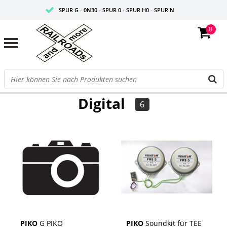
SPUR G - 0N30 - SPUR 0 - SPUR H0 - SPUR N
0
FAIRE PREISE
PROFISHOP
FILTER
Digital
6
PIKO
G PIKO
PIKO
Soundkit für TEE