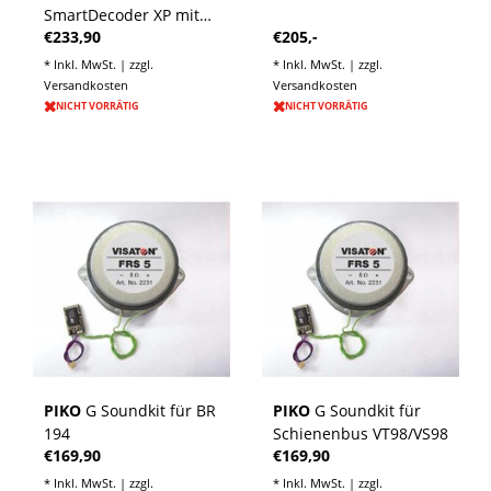
SmartDecoder XP mit
€233,90
€205,-
Lautsprecher für G
Vectron Dual Mode
* Inkl. MwSt. | zzgl.
* Inkl. MwSt. | zzgl.
Versandkosten
Versandkosten
NICHT VORRÄTIG
NICHT VORRÄTIG
PIKO
G Soundkit für BR
PIKO
G Soundkit für
194
Schienenbus VT98/VS98
€169,90
€169,90
* Inkl. MwSt. | zzgl.
* Inkl. MwSt. | zzgl.