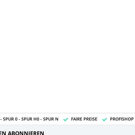
- SPUR 0 - SPUR H0 - SPUR N
FAIRE PREISE
PROFISHOP
EN ABONNIEREN