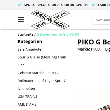
SPUR G - 0N30 - SPUR 0 - SPUR H0 - SPUR N
FAIRE P
Startseite
/
G Bogenweiche G BWR R3
PIKO G B
Kategorien
Marke:
PIKO
|
Ei
Sale Angebote
Spur G Gleise (Messing) Train
Line
Gebrauchtartikel Spur G
Rollmaterial auf Lager Spur G
Neuheiten
USA TRAINS
AML & AMS