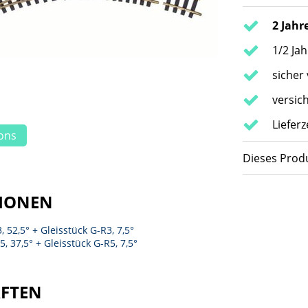
2 Jahr
1/2 Ja
sicher
versic
Lieferz
ions
Dieses Produ
IONEN
 52,5° + Gleisstück G-R3, 7,5°
, 37,5° + Gleisstück G-R5, 7,5°
AFTEN