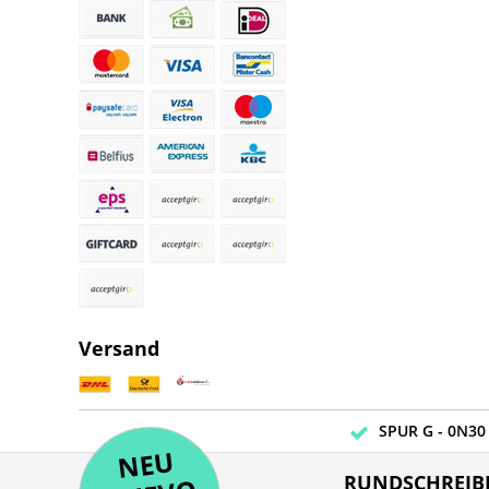
Versand
SPUR G - 0N30 
NE
U
N
UEV
NE
RUNDSCHREIB