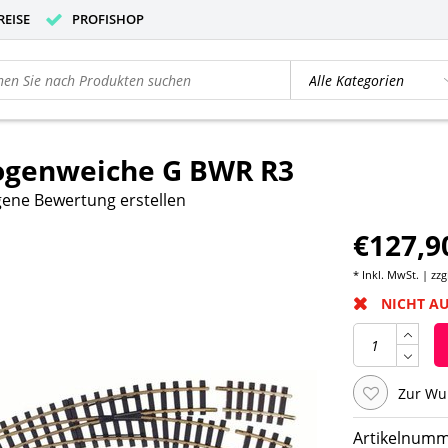
REISE
PROFISHOP
ogenweiche G BWR R3
gene Bewertung erstellen
€127,9
* Inkl. MwSt. | zzg
NICHT A
Zur Wu
Artikelnumm