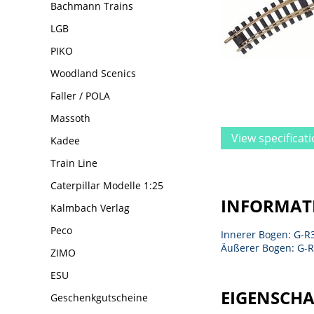
Bachmann Trains
LGB
PIKO
Woodland Scenics
Faller / POLA
Massoth
View specificat
Kadee
Train Line
Caterpillar Modelle 1:25
INFORMAT
Kalmbach Verlag
Peco
Innerer Bogen: G-R3,
Äußerer Bogen: G-R5
ZIMO
ESU
EIGENSCH
Geschenkgutscheine