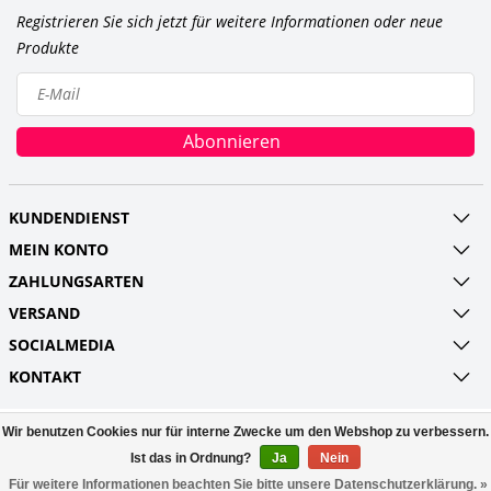
Registrieren Sie sich jetzt für weitere Informationen oder neue
Produkte
Abonnieren
KUNDENDIENST
MEIN KONTO
ZAHLUNGSARTEN
VERSAND
SOCIALMEDIA
KONTAKT
Wir benutzen Cookies nur für interne Zwecke um den Webshop zu verbessern.
© Copyright 2026 Railroads and more UG
(haftungsbeschränkt) Powered by
Lightspeed
Ist das in Ordnung?
Ja
Nein
All rights reserved by
InStijl Media
Für weitere Informationen beachten Sie bitte unsere Datenschutzerklärung. »