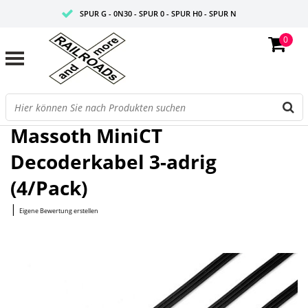
SPUR G - 0N30 - SPUR 0 - SPUR H0 - SPUR N
0
FAIRE PREISE
PROFISHOP
Startseite
/
MiniCT Decoderkabel 3-adrig (4/Pack)
Massoth MiniCT
Decoderkabel 3-adrig
(4/Pack)
|
Eigene Bewertung erstellen