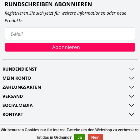
RUNDSCHREIBEN ABONNIEREN
Registrieren Sie sich jetzt für weitere Informationen oder neue
Produkte
Abonnieren
KUNDENDIENST
MEIN KONTO
ZAHLUNGSARTEN
VERSAND
SOCIALMEDIA
KONTAKT
Wir benutzen Cookies nur für interne Zwecke um den Webshop zu verbessern.
© Copyright 2026 Railroads and more UG
(haftungsbeschränkt) Powered by
Lightspeed
Ist das in Ordnung?
Ja
Nein