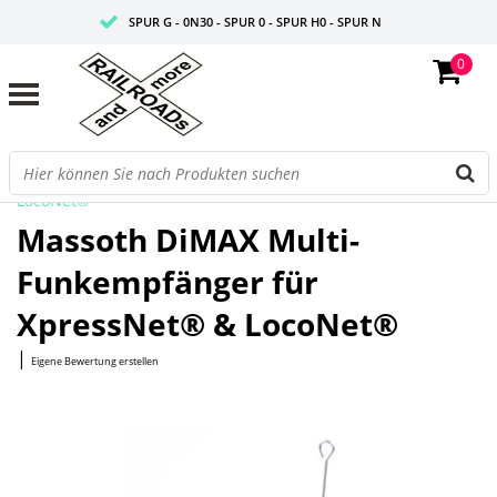
SPUR G - 0N30 - SPUR 0 - SPUR H0 - SPUR N
0
FAIRE PREISE
PROFISHOP
Startseite
/
DiMAX Multi-Funkempfänger für XpressNet® &
LocoNet®
Massoth DiMAX Multi-
Funkempfänger für
XpressNet® & LocoNet®
|
Eigene Bewertung erstellen