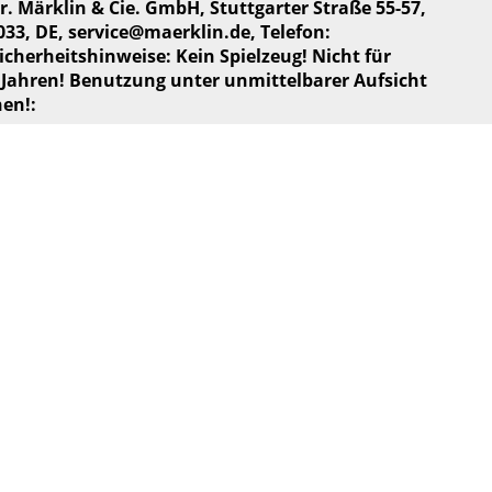
br. Märklin & Cie. GmbH, Stuttgarter Straße 55-57,
033, DE,
service@maerklin.de
, Telefon:
icherheitshinweise: Kein Spielzeug! Nicht für
 Jahren! Benutzung unter unmittelbarer Aufsicht
en!: