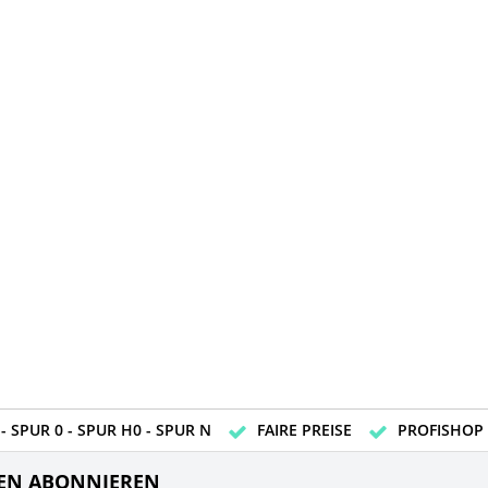
- SPUR 0 - SPUR H0 - SPUR N
FAIRE PREISE
PROFISHOP
EN ABONNIEREN