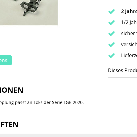
2 Jahr
1/2 Ja
sicher
versic
Lieferz
ions
Dieses Produ
IONEN
pplung passt an Loks der Serie LGB 2020.
AFTEN