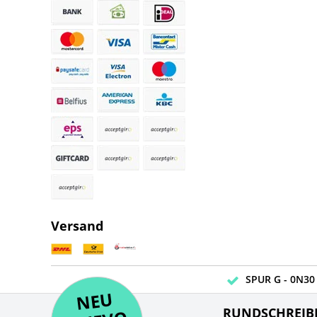
Versand
SPUR G - 0N30 
NE
U
N
UEV
NE
RUNDSCHREIB