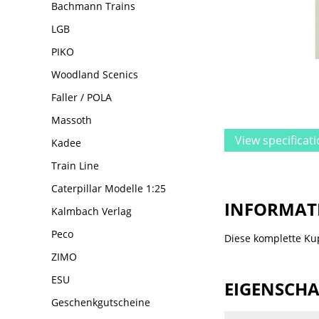
Bachmann Trains
LGB
PIKO
Woodland Scenics
Faller / POLA
Massoth
View specificat
Kadee
Train Line
Caterpillar Modelle 1:25
INFORMAT
Kalmbach Verlag
Peco
Diese komplette Ku
ZIMO
ESU
EIGENSCH
Geschenkgutscheine