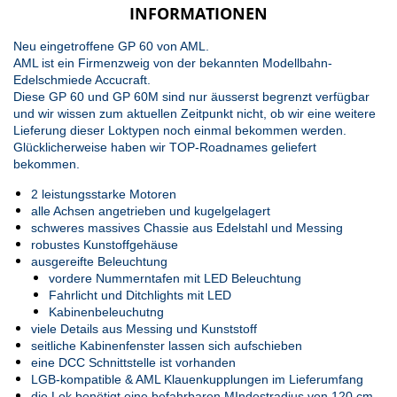
INFORMATIONEN
Neu eingetroffene GP 60 von AML.
AML ist ein Firmenzweig von der bekannten Modellbahn-
Edelschmiede Accucraft.
Diese GP 60 und GP 60M sind nur äusserst begrenzt verfügbar
und wir wissen zum aktuellen Zeitpunkt nicht, ob wir eine weitere
Lieferung dieser Loktypen noch einmal bekommen werden.
Glücklicherweise haben wir TOP-Roadnames geliefert
bekommen.
2 leistungsstarke Motoren
alle Achsen angetrieben und kugelgelagert
schweres massives Chassie aus Edelstahl und Messing
robustes Kunstoffgehäuse
ausgereifte Beleuchtung
vordere Nummerntafen mit LED Beleuchtung
Fahrlicht und Ditchlights mit LED
Kabinenbeleuchutng
viele Details aus Messing und Kunststoff
seitliche Kabinenfenster lassen sich aufschieben
eine DCC Schnittstelle ist vorhanden
LGB-kompatible & AML Klauenkupplungen im Lieferumfang
die Lok benötigt eine befahrbaren MIndestradius von 120 cm