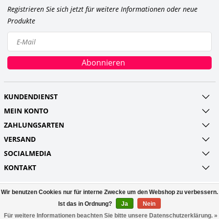
Registrieren Sie sich jetzt für weitere Informationen oder neue
Produkte
Abonnieren
KUNDENDIENST
MEIN KONTO
ZAHLUNGSARTEN
VERSAND
SOCIALMEDIA
KONTAKT
Wir benutzen Cookies nur für interne Zwecke um den Webshop zu verbessern.
© Copyright 2026 Railroads and more UG
(haftungsbeschränkt) Powered by
Lightspeed
Ist das in Ordnung?
Ja
Nein
All rights reserved by
InStijl Media
Für weitere Informationen beachten Sie bitte unsere Datenschutzerklärung. »