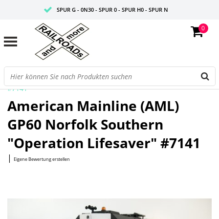
SPUR G - 0N30 - SPUR 0 - SPUR H0 - SPUR N
0
FAIRE PREISE
PROFISHOP
Startseite
/
GP60 Norfolk Southern "Operation Lifesaver"
#7141
American Mainline (AML)
GP60 Norfolk Southern
"Operation Lifesaver" #7141
|
Eigene Bewertung erstellen