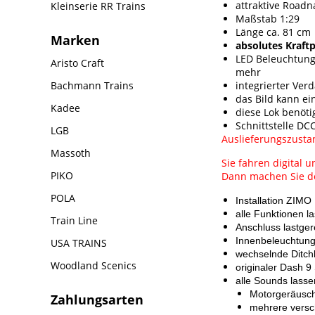
attraktive Roa
Kleinserie RR Trains
Maßstab 1:29
Länge ca. 81 cm
Marken
absolutes Kraft
LED Beleuchtung,
Aristo Craft
mehr
integrierter Ver
Bachmann Trains
das Bild kann e
Kadee
diese Lok benöti
Schnittstelle DC
LGB
Auslieferungszusta
Massoth
Sie fahren digital u
PIKO
Dann machen Sie de
POLA
Installation ZIMO
alle Funktionen l
Train Line
Anschluss lastge
Innenbeleuchtung
USA TRAINS
wechselnde Ditchl
Woodland Scenics
originaler Dash 
alle Sounds lasse
Motorgeräusch
Zahlungsarten
mehrere versc