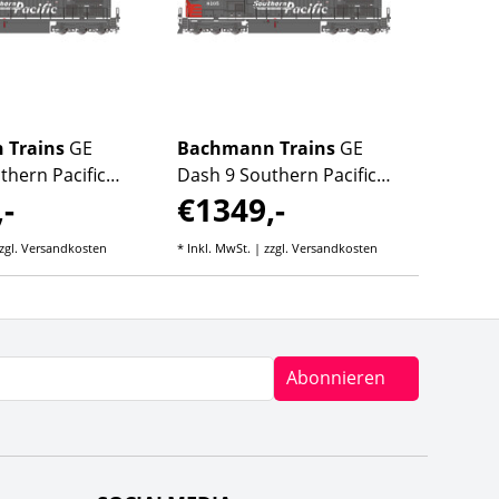
 Trains
GE
Bachmann Trains
GE
Bach
thern Pacific™
Dash 9 Southern Pacific™
Dash 
-
€1349,-
€13
#8105
(Brigh
zgl.
Versandkosten
* Inkl. MwSt. | zzgl.
Versandkosten
* Inkl. M
Abonnieren