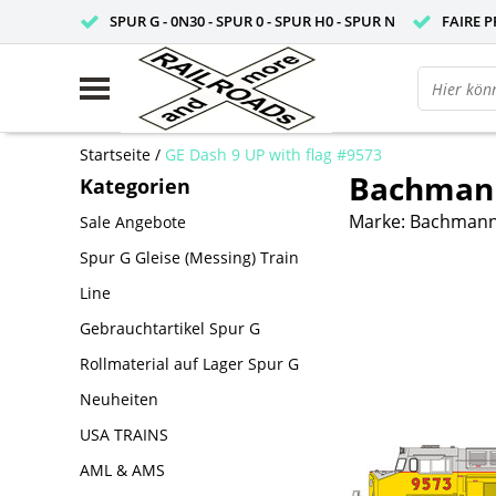
SPUR G - 0N30 - SPUR 0 - SPUR H0 - SPUR N
FAIRE P
Startseite
/
GE Dash 9 UP with flag #9573
Bachmann 
Kategorien
Marke:
Bachmann
Sale Angebote
Spur G Gleise (Messing) Train
Line
Gebrauchtartikel Spur G
Rollmaterial auf Lager Spur G
Neuheiten
USA TRAINS
AML & AMS