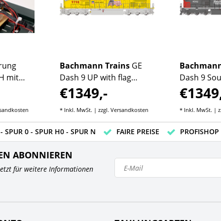
erung
Bachmann Trains
GE
Bachmann
 mit
Dash 9 UP with flag
Dash 9 Sou
€1349,-
€1349,
#9798
#8102
sandkosten
* Inkl. MwSt. | zzgl.
Versandkosten
* Inkl. MwSt. | z
- SPUR 0 - SPUR H0 - SPUR N
FAIRE PREISE
PROFISHOP
EN ABONNIEREN
 jetzt für weitere Informationen