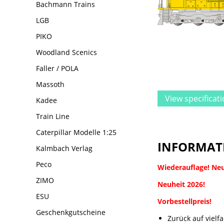
Bachmann Trains
LGB
PIKO
Woodland Scenics
Faller / POLA
Massoth
View specificat
Kadee
Train Line
Caterpillar Modelle 1:25
INFORMAT
Kalmbach Verlag
Peco
Wiederauflage! Ne
ZIMO
Neuheit 2026!
ESU
Vorbestellpreis!
Geschenkgutscheine
Zurück auf viel