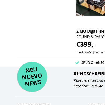
E
Bachmann Trains
GE
ZIMO
Digitalisi
Dash 9 BNSF #4875
SOUND & RAUCH
€1349,-
€399,-
(Heritage II)
ZIMO komplett
sten
* Inkl. MwSt. | zzgl.
Versandkosten
* Inkl. MwSt. | zzgl.
Ver
SPUR G - 0N30 
NE
U
N
UEV
NE
RUNDSCHREIB
O
WS
Registrieren Sie sich
oder neue Produkte