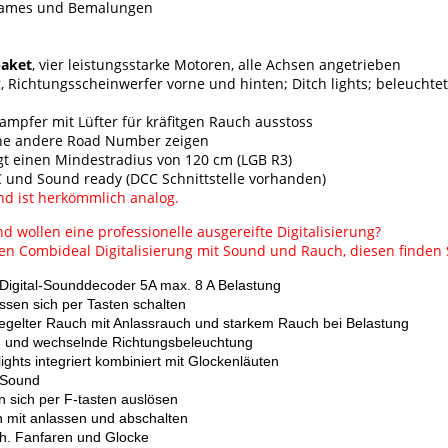
dnames und Bemalungen
paket
, vier leistungsstarke Motoren, alle Achsen angetrieben
 Richtungsscheinwerfer vorne und hinten; Ditch lights; beleuchte
dampfer mit Lüfter für kräfitgen Rauch ausstoss
ine andere Road Number zeigen
gt einen Mindestradius von 120 cm (LGB R3)
C und Sound ready (DCC Schnittstelle vorhanden)
nd ist herkömmlich analog.
nd wollen eine professionelle ausgereifte Digitalisierung?
n Combideal Digitalisierung mit Sound und Rauch, diesen finden 
 Digital-Sounddecoder 5A max. 8 A Belastung
assen sich per Tasten schalten
regelter Rauch mit Anlassrauch und starkem Rauch bei Belastung
 und wechselnde Richtungsbeleuchtung
ights integriert kombiniert mit Glockenläuten
9 Sound
n sich per F-tasten auslösen
 mit anlassen und abschalten
h. Fanfaren und Glocke