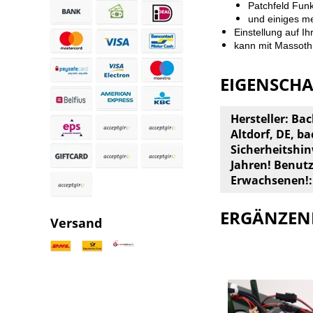
Patchfeld Fun
und einiges m
Einstellung auf 
kann mit Massoth
EIGENSCH
Hersteller: B
Altdorf, DE,
ba
Sicherheitshin
Jahren! Benut
Erwachsenen!:
ERGÄNZEN
Versand