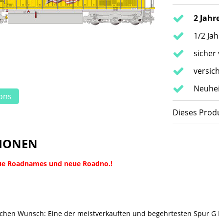
2 Jahr
1/2 Ja
sicher
versic
Neuhei
ions
Dieses Produ
IONEN
ue Roadnames und neue Roadno.!
fachen Wunsch: Eine der meistverkauften und begehrtesten Spur G