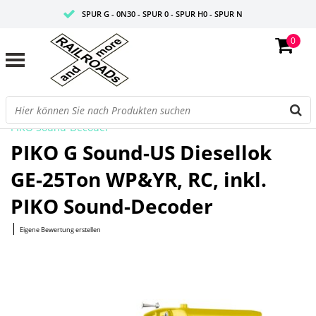
SPUR G - 0N30 - SPUR 0 - SPUR H0 - SPUR N
0
FAIRE PREISE
PROFISHOP
Startseite
/
G Sound-US Diesellok GE-25Ton WP&YR, RC, inkl.
PIKO Sound-Decoder
PIKO G Sound-US Diesellok
GE-25Ton WP&YR, RC, inkl.
PIKO Sound-Decoder
|
Eigene Bewertung erstellen