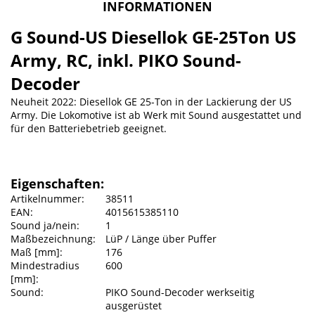
INFORMATIONEN
G Sound-US Diesellok GE-25Ton US
Army, RC, inkl. PIKO Sound-
Decoder
Neuheit 2022: Diesellok GE 25-Ton in der Lackierung der US
Army. Die Lokomotive ist ab Werk mit Sound ausgestattet und
für den Batteriebetrieb geeignet.
Eigenschaften:
Artikelnummer:
38511
EAN:
4015615385110
Sound ja/nein:
1
Maßbezeichnung:
LüP / Länge über Puffer
Maß [mm]:
176
Mindestradius
600
[mm]:
Sound:
PIKO Sound-Decoder werkseitig
ausgerüstet