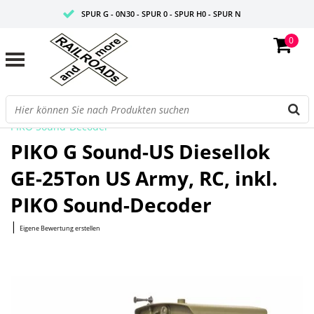
SPUR G - 0N30 - SPUR 0 - SPUR H0 - SPUR N
0
FAIRE PREISE
PROFISHOP
Startseite
/
G Sound-US Diesellok GE-25Ton US Army, RC, inkl.
PIKO Sound-Decoder
PIKO G Sound-US Diesellok
GE-25Ton US Army, RC, inkl.
PIKO Sound-Decoder
|
Eigene Bewertung erstellen