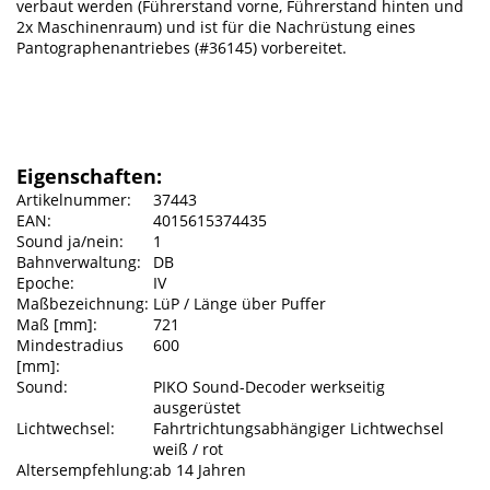
verbaut werden (Führerstand vorne, Führerstand hinten und
2x Maschinenraum) und ist für die Nachrüstung eines
Pantographenantriebes (#36145) vorbereitet.
Eigenschaften:
Artikelnummer:
37443
EAN:
4015615374435
Sound ja/nein:
1
Bahnverwaltung:
DB
Epoche:
IV
Maßbezeichnung:
LüP / Länge über Puffer
Maß [mm]:
721
Mindestradius
600
[mm]:
Sound:
PIKO Sound-Decoder werkseitig
ausgerüstet
Lichtwechsel:
Fahrtrichtungsabhängiger Lichtwechsel
weiß / rot
Altersempfehlung:
ab 14 Jahren