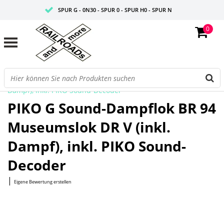
SPUR G - 0N30 - SPUR 0 - SPUR H0 - SPUR N
0
FAIRE PREISE
PROFISHOP
Startseite
/
G Sound-Dampflok BR 94 Museumslok DR V (inkl.
Dampf), inkl. PIKO Sound-Decoder
PIKO G Sound-Dampflok BR 94
Museumslok DR V (inkl.
Dampf), inkl. PIKO Sound-
Decoder
|
Eigene Bewertung erstellen