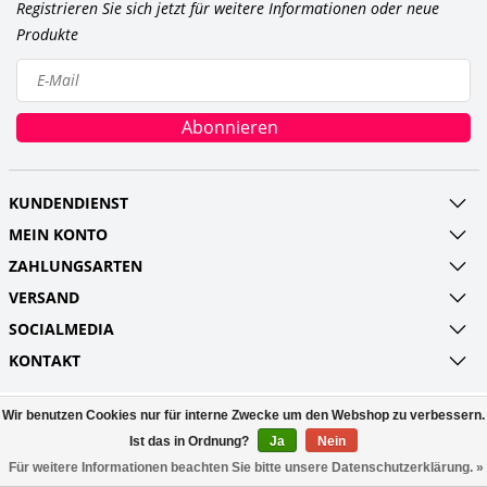
Registrieren Sie sich jetzt für weitere Informationen oder neue
Produkte
Abonnieren
KUNDENDIENST
MEIN KONTO
ZAHLUNGSARTEN
VERSAND
SOCIALMEDIA
KONTAKT
Wir benutzen Cookies nur für interne Zwecke um den Webshop zu verbessern.
© Copyright 2026 Railroads and more UG
(haftungsbeschränkt) Powered by
Lightspeed
Ist das in Ordnung?
Ja
Nein
All rights reserved by
InStijl Media
Für weitere Informationen beachten Sie bitte unsere Datenschutzerklärung. »