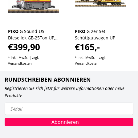
PIKO
G Sound-US
PIKO
G 2er Set
Diesellok GE-25Ton UP,
Schüttgutwagen UP
€399,90
€165,-
RC, inkl. PIKO Sound-
Decoder
* Inkl. MwSt. | zzgl.
* Inkl. MwSt. | zzgl.
Versandkosten
Versandkosten
RUNDSCHREIBEN ABONNIEREN
Registrieren Sie sich jetzt für weitere Informationen oder neue
Produkte
Abonnieren