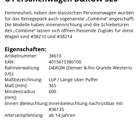
Formneuheit, neben den klassischen Personenwagen wurden
für das Reisegepäck auch sogenannte „Combine“ angeschafft.
Die Modelle haben Inneneinrichtung und die Schiebetüren
des „Combine“ lassen sich öffnen.Passende Zugloks für diese
Wagen sind #38210 und #38214
Eigenschaften:
Artikelnummer:
38610
EAN:
4015615386100
Bahnverwaltung
D&RGW (Denver & Rio Grande Western)
(US):
Maßbezeichnung:
LüP / Länge über Puffer
Maß [mm]:
365
Mindestradius
600
[mm]:
(Innen-)Beleuchtung:
Innenbeleuchtung nachrüstbar mit
#36135
Altersempfehlung:
ab 14 Jahren