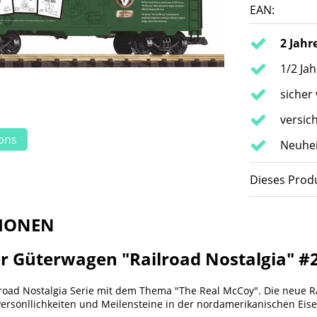
EAN:
2 Jahr
1/2 Ja
sicher
versic
ions
Neuhei
Dieses Produ
IONEN
r Güterwagen "Railroad Nostalgia" #
oad Nostalgia Serie mit dem Thema "The Real McCoy". Die neue Rail
rsönllichkeiten und Meilensteine in der nordamerikanischen Eis