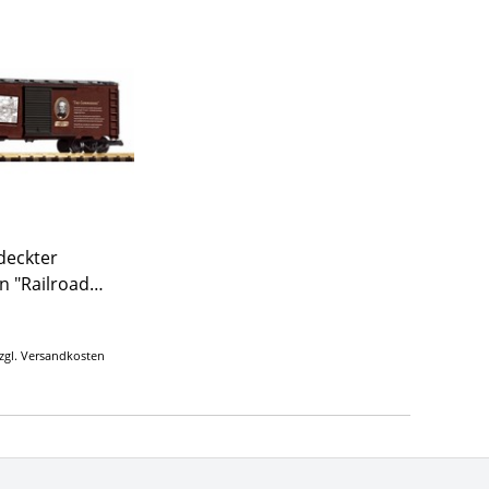
deckter
 "Railroad
 #1
zgl.
Versandkosten