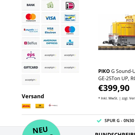
PIKO
G Sound-U
GE-25Ton UP, RC,
€399,90
Sound-Decoder
Versand
* Inkl. MwSt. | zzgl.
Ver
SPUR G - 0N30 
NE
U
N
UEV
NE
RUNDSCHREIB