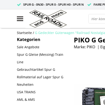
SPUR G - 0N30 - SPUR 0 - SPUR H0 - SPUR N
FAIRE P
Startseite
/
G Gedeckter Güterwagen "Railroad Nostalgi
PIKO G G
Kategorien
Marke:
PIKO
|
Ei
Sale Angebote
Spur G Gleise (Messing) Train
Line
Gebrauchtartikel Spur G
Rollmaterial auf Lager Spur G
Neuheiten
USA TRAINS
AML & AMS