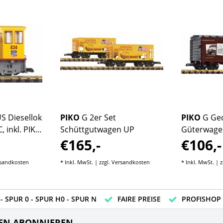
S Diesellok
PIKO
G 2er Set
PIKO
G Ge
 inkl. PIKO
Schüttgutwagen UP
Güterwagen
€165,-
€106,-
Nostalgia"
sandkosten
* Inkl. MwSt. | zzgl.
Versandkosten
* Inkl. MwSt. | z
- SPUR 0 - SPUR H0 - SPUR N
FAIRE PREISE
PROFISHOP
EN ABONNIEREN