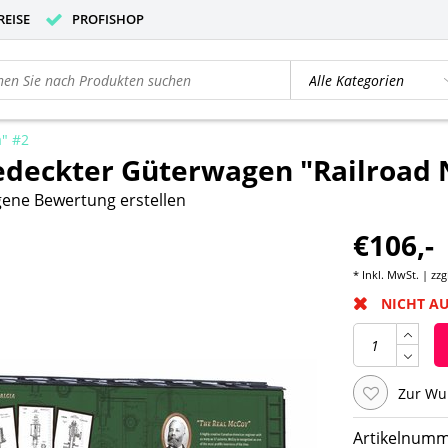
REISE
PROFISHOP
a" #2
edeckter Güterwagen "Railroad N
gene Bewertung erstellen
€106,-
* Inkl. MwSt. | zzg
NICHT A
Zur Wu
Artikelnumm