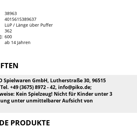
38963
4015615389637
LüP / Länge über Puffer
362
]:
600
ab 14 Jahren
AFTEN
KO Spielwaren GmbH, Lutherstraße 30, 96515
el. +49 (3675) 8972 - 42,
info@piko.de
;
weise: Kein Spielzeug! Nicht für Kinder unter 3
zung unter unmittelbarer Aufsicht von
DE PRODUKTE