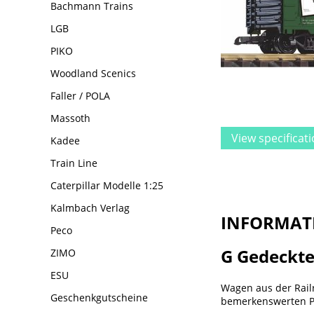
Bachmann Trains
LGB
PIKO
Woodland Scenics
Faller / POLA
Massoth
View specificat
Kadee
Train Line
Caterpillar Modelle 1:25
Kalmbach Verlag
INFORMAT
Peco
G Gedeckte
ZIMO
ESU
Wagen aus der Railr
Geschenkgutscheine
bemerkenswerten Pe