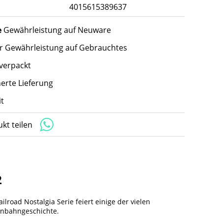
4015615389637
e
Gewährleistung auf Neuware
hr Gewährleistung auf Gebrauchtes
 verpackt
herte Lieferung
t
kt teilen
2
road Nostalgia Serie feiert einige der vielen
enbahngeschichte.