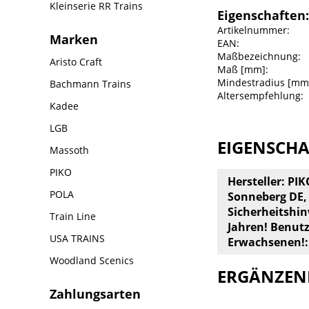
Kleinserie RR Trains
Eigenschaften:
Artikelnummer:
Marken
EAN:
Maßbezeichnung:
Aristo Craft
Maß [mm]:
Mindestradius [mm
Bachmann Trains
Altersempfehlung:
Kadee
LGB
EIGENSCH
Massoth
PIKO
Hersteller: PI
POLA
Sonneberg DE, T
Sicherheitshin
Train Line
Jahren! Benut
USA TRAINS
Erwachsenen!:
Woodland Scenics
ERGÄNZEN
Zahlungsarten