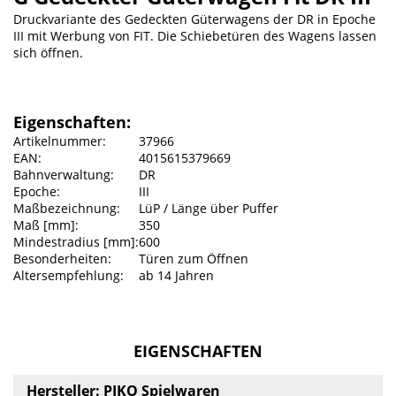
Druckvariante des Gedeckten Güterwagens der DR in Epoche
III mit Werbung von FIT. Die Schiebetüren des Wagens lassen
sich öffnen.
Eigenschaften:
Artikelnummer:
37966
EAN:
4015615379669
Bahnverwaltung:
DR
Epoche:
III
Maßbezeichnung:
LüP / Länge über Puffer
Maß [mm]:
350
Mindestradius [mm]:
600
Besonderheiten:
Türen zum Öffnen
Altersempfehlung:
ab 14 Jahren
EIGENSCHAFTEN
Hersteller: PIKO Spielwaren