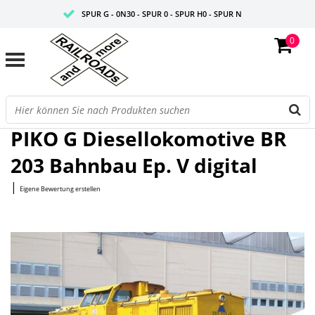
SPUR G - 0N30 - SPUR 0 - SPUR H0 - SPUR N
0
FAIRE PREISE
PROFISHOP
Startseite
/
G Diesellokomotive BR 203 Bahnbau Ep. V digital
PIKO G Diesellokomotive BR
203 Bahnbau Ep. V digital
|
Eigene Bewertung erstellen