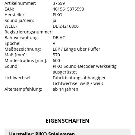
Artikelnummer:
37559
EAN:
4015615375593
Hersteller:
PIKO
Sound ja/nein:
ja
WEEE-
DE 24216800
Registrierungsnummer:
Bahnverwaltung:
DB AG
Epoche:
V
Maßbezeichnung:
LüP / Länge über Puffer
Maß [mm]:
570
Mindestradius [mm]:
600
Sound:
PIKO Sound-Decoder werkseitig
ausgerüstet
Lichtwechsel:
Fahrtrichtungsabhängiger
Lichtwechsel weiß / weiß
Altersempfehlung:
ab 14 Jahren
EIGENSCHAFTEN
Hersteller: PIKO Spielwaren