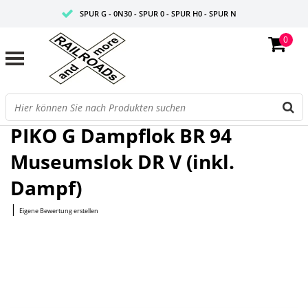
SPUR G - 0N30 - SPUR 0 - SPUR H0 - SPUR N
0
FAIRE PREISE
PROFISHOP
Startseite
/
G Dampflok BR 94 Museumslok DR V (inkl. Dampf)
PIKO G Dampflok BR 94
Museumslok DR V (inkl.
Dampf)
|
Eigene Bewertung erstellen