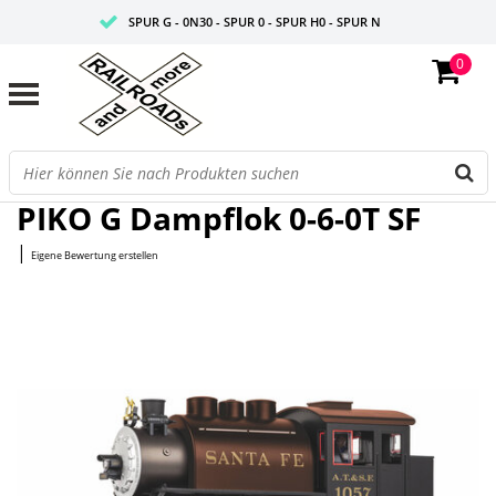
SPUR G - 0N30 - SPUR 0 - SPUR H0 - SPUR N
0
FAIRE PREISE
PROFISHOP
Startseite
/
G Dampflok 0-6-0T SF
PIKO G Dampflok 0-6-0T SF
|
Eigene Bewertung erstellen