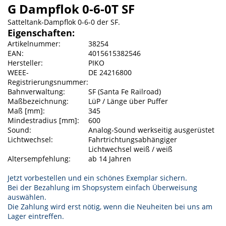
G Dampflok 0-6-0T SF
Satteltank-Dampflok 0-6-0 der SF.
Eigenschaften:
Artikelnummer:
38254
EAN:
4015615382546
Hersteller:
PIKO
WEEE-
DE 24216800
Registrierungsnummer:
Bahnverwaltung:
SF (Santa Fe Railroad)
Maßbezeichnung:
LüP / Länge über Puffer
Maß [mm]:
345
Mindestradius [mm]:
600
Sound:
Analog-Sound werkseitig ausgerüstet
Lichtwechsel:
Fahrtrichtungsabhängiger
Lichtwechsel weiß / weiß
Altersempfehlung:
ab 14 Jahren
Jetzt vorbestellen und ein schönes Exemplar sichern.
Bei der Bezahlung im Shopsystem einfach Überweisung
auswählen.
Die Zahlung wird erst nötig, wenn die Neuheiten bei uns am
Lager eintreffen.