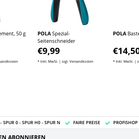
ment, 50 g
POLA
Spezial-
POLA
Bast
Seitenschneider
€9,99
€14,5
sandkosten
* Inkl. MwSt. | zzgl.
Versandkosten
* Inkl. MwSt. | z
- SPUR 0 - SPUR H0 - SPUR N
FAIRE PREISE
PROFISHOP
EN ABONNIEREN