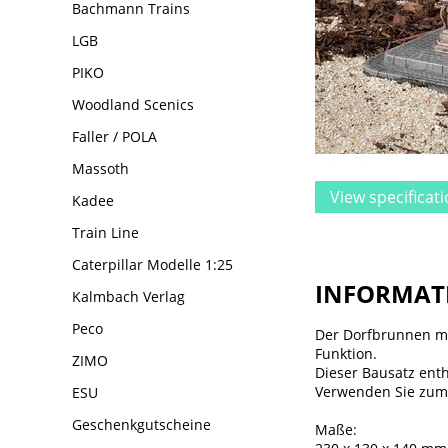
Bachmann Trains
LGB
PIKO
Woodland Scenics
Faller / POLA
Massoth
View specificat
Kadee
Train Line
Caterpillar Modelle 1:25
INFORMAT
Kalmbach Verlag
Peco
Der Dorfbrunnen mit
Funktion.
ZIMO
Dieser Bausatz enth
Verwenden Sie zum
ESU
Geschenkgutscheine
Maße: