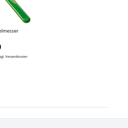
elmesser
0
zgl.
Versandkosten