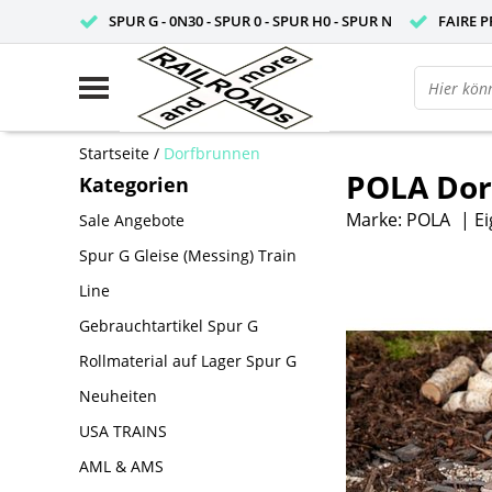
SPUR G - 0N30 - SPUR 0 - SPUR H0 - SPUR N
FAIRE P
Startseite
/
Dorfbrunnen
POLA Dor
Kategorien
Marke:
POLA
|
Ei
Sale Angebote
Spur G Gleise (Messing) Train
Line
Gebrauchtartikel Spur G
Rollmaterial auf Lager Spur G
Neuheiten
USA TRAINS
AML & AMS