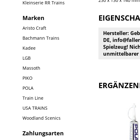
230 x 130 x 140 mm
Kleinserie RR Trains
EIGENSCH
Marken
Aristo Craft
Hersteller: Ge
Bachmann Trains
DE,
info@faller
Spielzeug! Nic
Kadee
unmittelbarer
LGB
Massoth
PIKO
ERGÄNZEN
POLA
Train Line
USA TRAINS
Woodland Scenics
Zahlungsarten