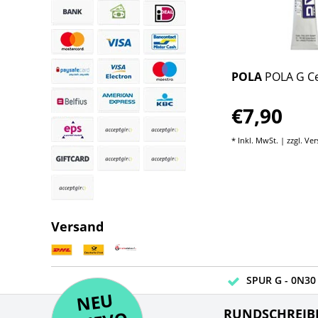
POLA
POLA G Ce
€7,90
* Inkl. MwSt. | zzgl.
Ver
Versand
SPUR G - 0N30 
NE
U
N
UEV
NE
RUNDSCHREIB