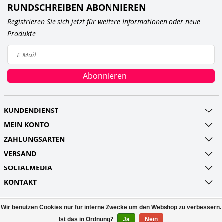
RUNDSCHREIBEN ABONNIEREN
Registrieren Sie sich jetzt für weitere Informationen oder neue
Produkte
Abonnieren
KUNDENDIENST
MEIN KONTO
ZAHLUNGSARTEN
VERSAND
SOCIALMEDIA
KONTAKT
Wir benutzen Cookies nur für interne Zwecke um den Webshop zu verbessern.
© Copyright 2026 Railroads and more UG
(haftungsbeschränkt) Powered by
Lightspeed
Ist das in Ordnung?
Ja
Nein