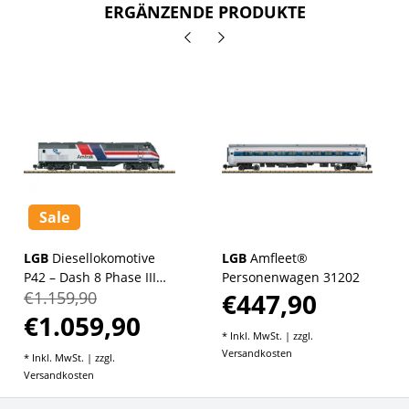
ERGÄNZENDE PRODUKTE
Sale
LGB
Diesellokomotive
LGB
Amfleet®
P42 – Dash 8 Phase III
Personenwagen 31202
€1.159,90
€447,90
zum 50-jährigen
Jubiläum
€1.059,90
* Inkl. MwSt. | zzgl.
Versandkosten
* Inkl. MwSt. | zzgl.
Versandkosten