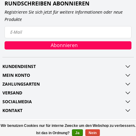
RUNDSCHREIBEN ABONNIEREN
Registrieren Sie sich jetzt für weitere Informationen oder neue
Produkte
Abonnieren
KUNDENDIENST
MEIN KONTO
ZAHLUNGSARTEN
VERSAND
SOCIALMEDIA
KONTAKT
Wir benutzen Cookies nur für interne Zwecke um den Webshop zu verbessern.
© Copyright 2026 Railroads and more UG
(haftungsbeschränkt) Powered by
Lightspeed
Ist das in Ordnung?
Ja
Nein