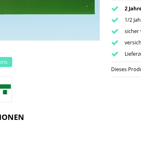
2 Jahr
1/2 Ja
sicher
versic
Lieferz
ions
Dieses Produ
IONEN