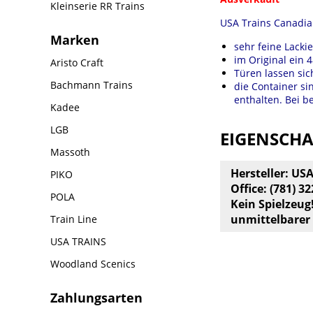
Kleinserie RR Trains
USA Trains Canadian
Marken
sehr feine Lack
im Original ein 
Aristo Craft
Türen lassen sic
Bachmann Trains
die Container si
enthalten. Bei b
Kadee
LGB
EIGENSCH
Massoth
Hersteller: US
PIKO
Office: (781) 3
POLA
Kein Spielzeug
unmittelbarer
Train Line
USA TRAINS
Woodland Scenics
Zahlungsarten