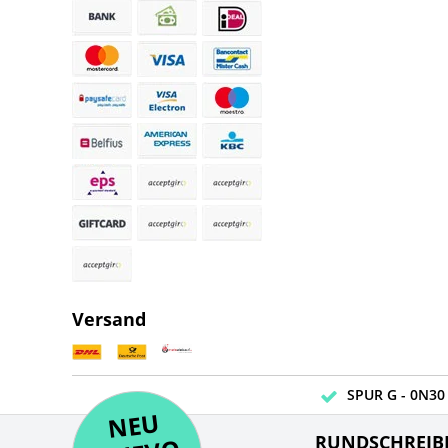
Versand
SPUR G - 0N30 
NE
U
N
UEV
NE
RUNDSCHREIB