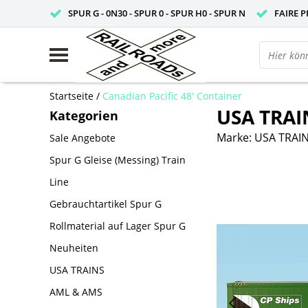
SPUR G - 0N30 - SPUR 0 - SPUR H0 - SPUR N
FAIRE P
Startseite
/
Canadian Pacific 48' Container
USA TRAIN
Kategorien
Marke:
USA TRAI
Sale Angebote
Spur G Gleise (Messing) Train
Line
Gebrauchtartikel Spur G
Rollmaterial auf Lager Spur G
Neuheiten
USA TRAINS
AML & AMS