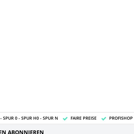
- SPUR 0 - SPUR H0 - SPUR N
FAIRE PREISE
PROFISHOP
EN ABONNIEREN