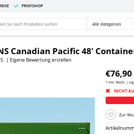
REISE
PROFISHOP
S Canadian Pacific 48' Containe
NS
|
Eigene Bewertung erstellen
€76,90
* Inkl. MwSt. | zzg
NICHT A
Zur Wu
Artikelnumm