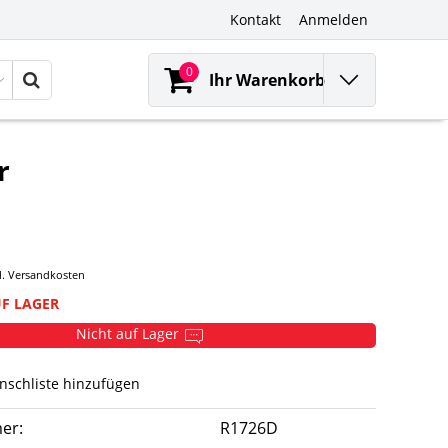
Kontakt
Anmelden
0
Ihr Warenkorb
r
l.
Versandkosten
UF LAGER
Nicht auf Lager
nschliste hinzufügen
er:
R1726D