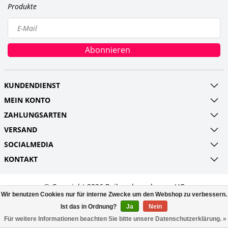
Produkte
Abonnieren
KUNDENDIENST
MEIN KONTO
ZAHLUNGSARTEN
VERSAND
SOCIALMEDIA
KONTAKT
© Copyright 2026 Railroads and more UG
Wir benutzen Cookies nur für interne Zwecke um den Webshop zu verbessern.
(haftungsbeschränkt) Powered by
Lightspeed
All rights reserved by
InStijl Media
Ist das in Ordnung?
Ja
Nein
Für weitere Informationen beachten Sie bitte unsere Datenschutzerklärung. »