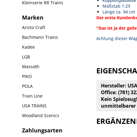
Kupplungskulisse
Kleinserie RR Trains
Maßstab 1:29
Länge ca. 94 cm
Marken
Der erste Kunden
Aristo Craft
"Das ist ja der gei
Bachmann Trains
Achtung dieser Wag
Kadee
LGB
Massoth
EIGENSCH
PIKO
Hersteller: US
POLA
Office: (781) 3
Train Line
Kein Spielzeug
unmittelbarer
USA TRAINS
Woodland Scenics
ERGÄNZEN
Zahlungsarten