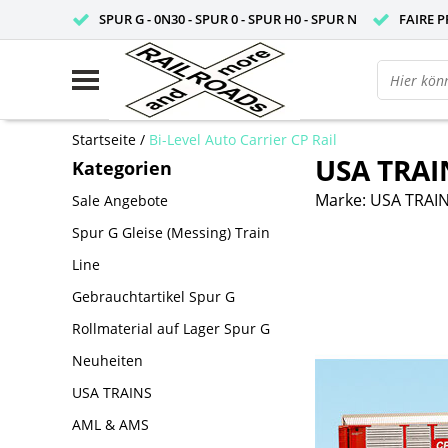
SPUR G - 0N30 - SPUR 0 - SPUR H0 - SPUR N
FAIRE P
Startseite
/
Bi-Level Auto Carrier CP Rail
USA TRAIN
Kategorien
Marke:
USA TRAI
Sale Angebote
Spur G Gleise (Messing) Train
Line
Gebrauchtartikel Spur G
Rollmaterial auf Lager Spur G
Neuheiten
USA TRAINS
AML & AMS