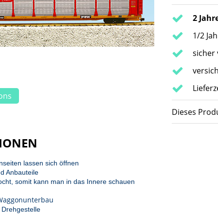
2 Jahr
1/2 Ja
sicher
versic
Liefer
ions
Dieses Produ
IONEN
nseiten lassen sich öffnen
d Anbauteile
locht, somit kann man in das Innere schauen
 Waggonunterbau
 Drehgestelle