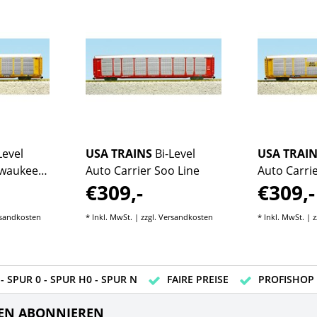
Level
USA TRAINS
Bi-Level
USA TRAI
lwaukee
Auto Carrier Soo Line
Auto Carri
€309,-
€309,-
sandkosten
* Inkl. MwSt. | zzgl.
Versandkosten
* Inkl. MwSt. | z
- SPUR 0 - SPUR H0 - SPUR N
FAIRE PREISE
PROFISHOP
EN ABONNIEREN