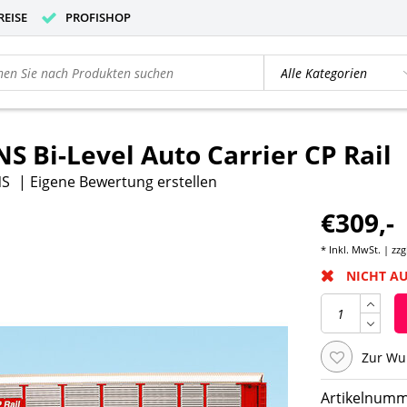
REISE
PROFISHOP
S Bi-Level Auto Carrier CP Rail
NS
|
Eigene Bewertung erstellen
€309,-
* Inkl. MwSt. | zzg
NICHT A
Zur Wu
Artikelnumm