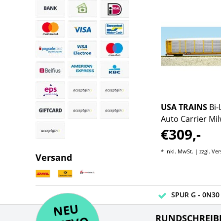
USA TRAINS
Bi-Level
USA TRAINS
Bi-
Auto Carrier Norfolk &
Auto Carrier Mi
€309,-
€309,-
Western
Road
sten
* Inkl. MwSt. | zzgl.
Versandkosten
* Inkl. MwSt. | zzgl.
Ver
Versand
SPUR G - 0N30 
NE
U
N
UEV
NE
RUNDSCHREIB