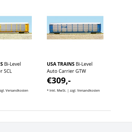
NS
Bi-Level
USA TRAINS
Bi-Level
USA 
er SCL
Auto Carrier GTW
Auto 
€309,-
€30
zgl.
Versandkosten
* Inkl. MwSt. | zzgl.
Versandkosten
* Inkl. M