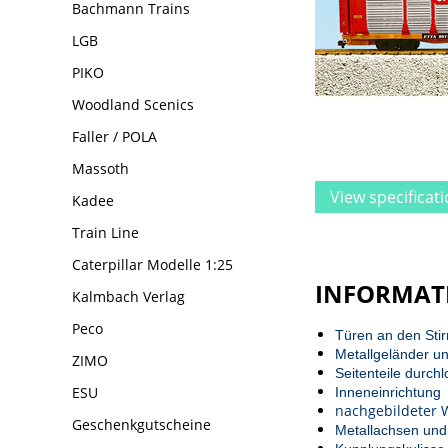
Bachmann Trains
LGB
PIKO
Woodland Scenics
Faller / POLA
Massoth
View specificat
Kadee
Train Line
Caterpillar Modelle 1:25
INFORMAT
Kalmbach Verlag
Peco
Türen an den Stir
Metallgeländer un
ZIMO
Seitenteile durch
ESU
Inneneinrichtung
nachgebildeter
Geschenkgutscheine
Metallachsen und