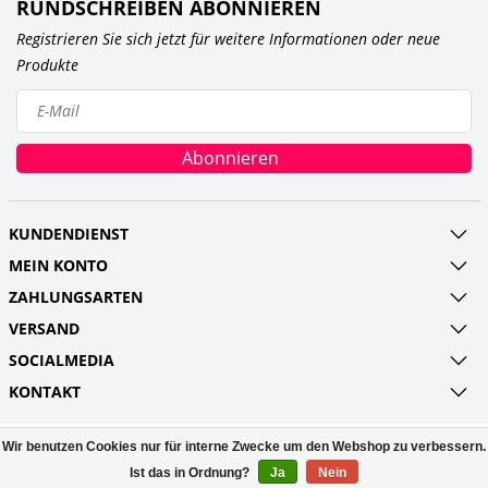
RUNDSCHREIBEN ABONNIEREN
Registrieren Sie sich jetzt für weitere Informationen oder neue
Produkte
Abonnieren
KUNDENDIENST
MEIN KONTO
ZAHLUNGSARTEN
VERSAND
SOCIALMEDIA
KONTAKT
Wir benutzen Cookies nur für interne Zwecke um den Webshop zu verbessern.
© Copyright 2026 Railroads and more UG
(haftungsbeschränkt) Powered by
Lightspeed
Ist das in Ordnung?
Ja
Nein