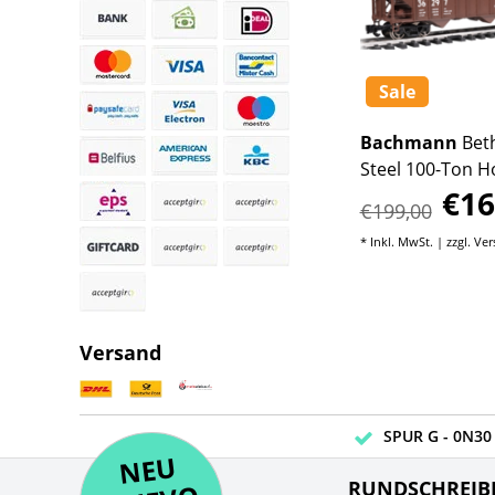
Sale
em
Bachmann
Bethlehem
Bachmann
Bet
r
Steel 100-Ton Hopper
Steel 100-Ton 
€199,-
€16
and
Pennsylvania Power and
Union Pacific #
€199,00
Light #275
sten
* Inkl. MwSt. | zzgl.
Versandkosten
* Inkl. MwSt. | zzgl.
Ver
Versand
SPUR G - 0N30 
NE
U
N
UEV
NE
RUNDSCHREIB