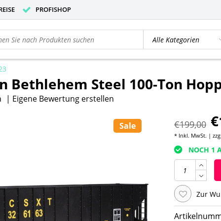
REISE
PROFISHOP
23
 Bethlehem Steel 100-Ton Hopp
n
|
Eigene Bewertung erstellen
€
€199,00
Sale
* Inkl. MwSt. | zzg
NOCH 1 A
Zur Wu
Artikelnumm