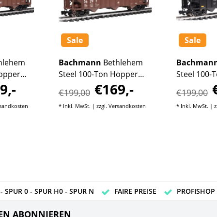
Sale
Sale
hlehem
Bachmann
Bethlehem
Bachman
Hopper
Steel 100-Ton Hopper
Steel 100-
9,-
€169,-
36297
Union Pacific #36263
Norfolk So
€199,00
€199,00
#146753
sandkosten
* Inkl. MwSt. | zzgl.
Versandkosten
* Inkl. MwSt. | z
- SPUR 0 - SPUR H0 - SPUR N
FAIRE PREISE
PROFISHOP
EN ABONNIEREN