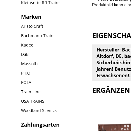
Kleinserie RR Trains
Produktbild kann ei
Marken
Aristo Craft
EIGENSCH
Bachmann Trains
Kadee
Hersteller: B
LGB
Altdorf, DE,
ba
Sicherheitshin
Massoth
Jahren! Benut
PIKO
Erwachsenen!:
POLA
ERGÄNZEN
Train Line
USA TRAINS
Woodland Scenics
Zahlungsarten