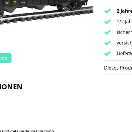
2 Jahr
1/2 Ja
sicher
versic
Lieferz
ions
Dieses Produ
IONEN
und detaillierte Beschriftung