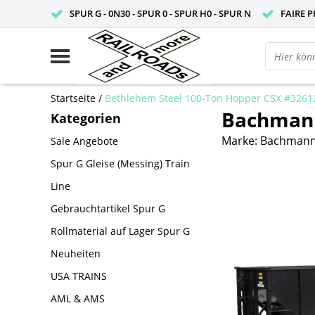
SPUR G - 0N30 - SPUR 0 - SPUR H0 - SPUR N
FAIRE P
Startseite
/
Bethlehem Steel 100-Ton Hopper CSX #3261
Bachmann
Kategorien
Marke:
Bachman
Sale Angebote
Spur G Gleise (Messing) Train
Line
Gebrauchtartikel Spur G
Rollmaterial auf Lager Spur G
Neuheiten
USA TRAINS
AML & AMS