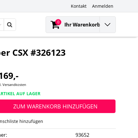
Kontakt
Anmelden
0
Ihr Warenkorb
er CSX #326123
169,-
l.
Versandkosten
RTIKEL AUF LAGER
ZUM WARENKORB HINZUFÜGEN
nschliste hinzufügen
er:
93652