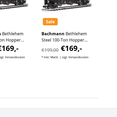
Sale
n
Bethlehem
Bachmann
Bethlehem
Bach
Ton Hopper
Steel 100-Ton Hopper
Steel
€169,-
€169,-
€19
uthern
Norfolk Southern
CSX #
€199,00
#147120
zgl.
Versandkosten
* Inkl. MwSt. | zzgl.
Versandkosten
* Inkl. M