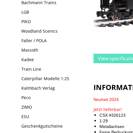
Bachmann Trains
LGB
PIKO
Woodland Scenics
Faller / POLA
Massoth
View specificat
Kadee
Train Line
Caterpillar Modelle 1:25
INFORMAT
Kalmbach Verlag
Peco
Neuheit 2024
ZIMO
Jetzt lieferbar!
CSX #326123
ESU
1:29
Geschenkgutscheine
Metallachsen
Feine Bedruckung 